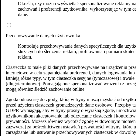
Określa, czy można wyświetlać spersonalizowane reklamy n
zachowań i preferencji użytkownika, wykorzystując w tym ce
dane.
Przechowywanie danych użytkownika
Kontroluje przechowywanie danych specyficznych dla użytk
służących do śledzenia reklam, profilowania i pomiaru skutec
reklam.
Ciasteczka to małe pliki danych przechowywane na urządzeniu prz
internetowe w celu zapamiętania preferencji, danych logowania lub 
Istnieją różne typy, w tym ciasteczka sesyjne (tymczasowe) i trwałe
(długoterminowe). Pomagają one spersonalizować wrażenia z przegl
mogą również śledzić zachowanie online.
Alergia pokarmowa jest na przestrzeni ostatnich lat coraz
Zgoda odnosi się do zgody, którą witryny muszą uzyskać od użyt
częściej rozpoznawana, zwłaszcza wśród dzieci. Pod wpływem
przed użyciem ciasteczek gromadzących dane osobowe. Przepisy ta
czynników predysponujących do występowania alergii
GDPR wymagają, aby witryny prosiły o wyraźną zgodę, umożliwia
pokarmowej takich jak czynniki genetyczne, środowiskowe
użytkownikom akceptowanie lub odrzucanie ciasteczek i kontrolow
(środki chemiczne dodawane do żywności, zanieczyszczenie
prywatności. Możesz również wycofać zgodę w dowolnym momenc
środowiska czy też zmiana sposobu żywienia) alergia
zazwyczaj za pośrednictwem ustawień prywatności witryny, które 
pokarmowa może pojawiać się w każdym wieku. Ważne jest
zarządzanie lub usuwanie przechowywanych ciasteczek w dowoln
prawidłowe rozróżnianie alergii pokarmowej od nietolerancji