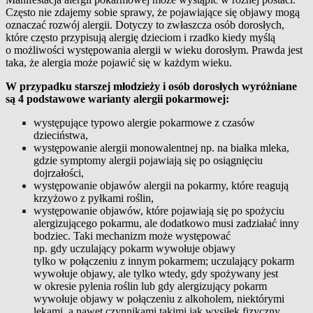
Często nie zdajemy sobie sprawy, że pojawiające się objawy mogą
oznaczać rozwój alergii. Dotyczy to zwłaszcza osób dorosłych,
które często przypisują alergię dzieciom i rzadko kiedy myślą
o możliwości występowania alergii w wieku dorosłym. Prawda jest
taka, że alergia może pojawić się w każdym wieku.
W przypadku starszej młodzieży i osób dorosłych wyróżniane
są 4 podstawowe warianty alergii pokarmowej:
występujące typowo alergie pokarmowe z czasów
dzieciństwa,
występowanie alergii monowalentnej np. na białka mleka,
gdzie symptomy alergii pojawiają się po osiągnięciu
dojrzałości,
występowanie objawów alergii na pokarmy, które reagują
krzyżowo z pyłkami roślin,
występowanie objawów, które pojawiają się po spożyciu
alergizującego pokarmu, ale dodatkowo musi zadziałać inny
bodziec. Taki mechanizm może występować
np. gdy uczulający pokarm wywołuje objawy
tylko w połączeniu z innym pokarmem; uczulający pokarm
wywołuje objawy, ale tylko wtedy, gdy spożywany jest
w okresie pylenia roślin lub gdy alergizujący pokarm
wywołuje objawy w połączeniu z alkoholem, niektórymi
lekami, a nawet czynnikami takimi jak wysiłek fizyczny,