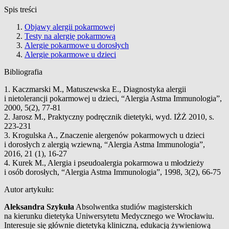
Spis treści
Objawy alergii pokarmowej
Testy na alergię pokarmową
Alergie pokarmowe u dorosłych
Alergie pokarmowe u dzieci
Bibliografia
1. Kaczmarski M., Matuszewska E., Diagnostyka alergii
i nietolerancji pokarmowej u dzieci, “Alergia Astma Immunologia”,
2000, 5(2), 77-81
2. Jarosz M., Praktyczny podręcznik dietetyki, wyd. IŻŻ 2010, s.
223-231
3. Krogulska A., Znaczenie alergenów pokarmowych u dzieci
i dorosłych z alergią wziewną, “Alergia Astma Immunologia”,
2016, 21 (1), 16-27
4. Kurek M., Alergia i pseudoalergia pokarmowa u młodzieży
i osób dorosłych, “Alergia Astma Immunologia”, 1998, 3(2), 66-75
Autor artykułu:
Aleksandra Szykuła
Absolwentka studiów magisterskich
na kierunku dietetyka Uniwersytetu Medycznego we Wrocławiu.
Interesuje się głównie dietetyką kliniczną, edukacją żywieniową