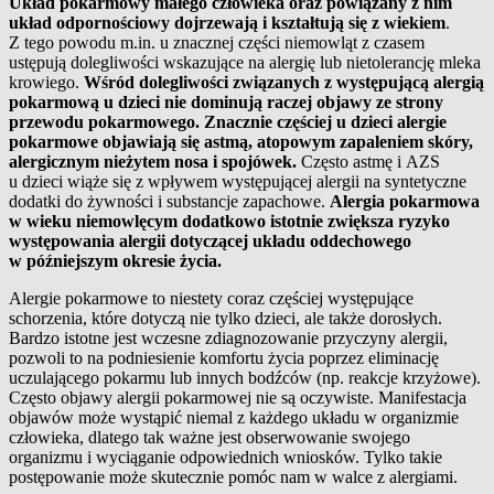
Układ pokarmowy małego człowieka oraz powiązany z nim
układ odpornościowy dojrzewają i kształtują się z wiekiem
.
Z tego powodu m.in. u znacznej części niemowląt z czasem
ustępują dolegliwości wskazujące na alergię lub nietolerancję mleka
krowiego.
Wśród dolegliwości związanych z występującą alergią
pokarmową u dzieci nie dominują raczej objawy ze strony
przewodu pokarmowego. Znacznie częściej u dzieci alergie
pokarmowe objawiają się astmą, atopowym zapaleniem skóry,
alergicznym nieżytem nosa i spojówek.
Często astmę i AZS
u dzieci wiąże się z wpływem występującej alergii na syntetyczne
dodatki do żywności i substancje zapachowe.
Alergia pokarmowa
w wieku niemowlęcym dodatkowo istotnie zwiększa ryzyko
występowania alergii dotyczącej układu oddechowego
w późniejszym okresie życia.
Alergie pokarmowe to niestety coraz częściej występujące
schorzenia, które dotyczą nie tylko dzieci, ale także dorosłych.
Bardzo istotne jest wczesne zdiagnozowanie przyczyny alergii,
pozwoli to na podniesienie komfortu życia poprzez eliminację
uczulającego pokarmu lub innych bodźców (np. reakcje krzyżowe).
Często objawy alergii pokarmowej nie są oczywiste. Manifestacja
objawów może wystąpić niemal z każdego układu w organizmie
człowieka, dlatego tak ważne jest obserwowanie swojego
organizmu i wyciąganie odpowiednich wniosków. Tylko takie
postępowanie może skutecznie pomóc nam w walce z alergiami.