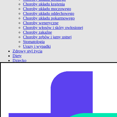
Choroby układu krążenia
Choroby układu moczowego
Choroby układu oddechowego
Choroby układu pokarmowego
Choroby weneryczne
Choroby włosów i skóry owłosionej
Choroby zakaźne
Choroby zębów i jamy ustnej
Stomatologia
Urazy i wypadki
Zdrowy styl życia
Diety
Dziecko
Ciąża
Z apteki
Bez recepty
Suplementacja
Psychologia
Emocje
Psychoterapia
Rozwój osobisty
Newsletter
Kontakt z dietetykiem