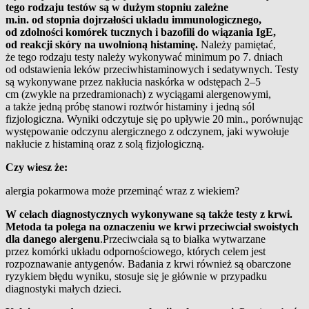
tego rodzaju testów są w dużym stopniu zależne
m.in. od stopnia dojrzałości układu immunologicznego,
od zdolności komórek tucznych i bazofili do wiązania IgE,
od reakcji skóry na uwolnioną histaminę.
Należy pamiętać,
że tego rodzaju testy należy wykonywać minimum po 7. dniach
od odstawienia leków przeciwhistaminowych i sedatywnych. Testy
są wykonywane przez nakłucia naskórka w odstępach 2
–
5
cm (zwykle na przedramionach) z wyciągami alergenowymi,
a także jedną próbę stanowi roztwór histaminy i jedną sól
fizjologiczna. Wyniki odczytuje się po upływie 20 min., porównując
występowanie odczynu alergicznego z odczynem, jaki wywołuje
nakłucie z histaminą oraz z solą fizjologiczną.
Czy wiesz że:
alergia pokarmowa może przeminąć wraz z wiekiem?
W celach diagnostycznych wykonywane są także testy z krwi.
Metoda ta polega na oznaczeniu we krwi przeciwciał swoistych
dla danego alergenu
.Przeciwciała są to białka wytwarzane
przez komórki układu odpornościowego, których celem jest
rozpoznawanie antygenów. Badania z krwi również są obarczone
ryzykiem błędu wyniku, stosuje się je głównie w przypadku
diagnostyki małych dzieci.