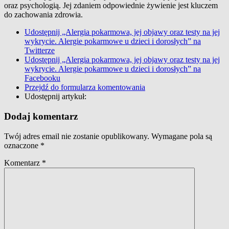
oraz psychologią. Jej zdaniem odpowiednie żywienie jest kluczem
do zachowania zdrowia.
Udostępnij „Alergia pokarmowa, jej objawy oraz testy na jej
wykrycie. Alergie pokarmowe u dzieci i dorosłych” na
Twitterze
Udostępnij „Alergia pokarmowa, jej objawy oraz testy na jej
wykrycie. Alergie pokarmowe u dzieci i dorosłych” na
Facebooku
Przejdź do formularza komentowania
Udostępnij artykuł:
Dodaj komentarz
Twój adres email nie zostanie opublikowany.
Wymagane pola są
oznaczone
*
Komentarz
*