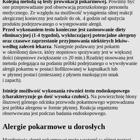
Kolejną metodą są testy prowokacji pokarmowej.
Powinny być
one przeprowadzane pod obserwacją przeszkolonego personelu
medycznego. Ze względu na możliwość wystąpienia silnej reakcji
alergicznej konieczny jest nadzór do ok. 4 godzin od spożycia
produktu podejrzewanego o występowanie alergii.
Przed wykonaniem testu konieczne jest zastosowanie diety
eliminacyjnej (1-4 tygodni), wykluczającej potencjalne alergeny
oraz czasowe zaprzestanie przyjmowania niektórych leków-
według zaleceń lekarza
. Następnie podawany jest pokarm
w określonej dawce, który stopniowo spożywany jest w większej
ilości (stopniowe zwiększanie co 20 min.) Rzadziej stosowana jest
metoda polegająca na podaniu próbki podejrzanego o wywoływanie
alergii pokarmu w postaci liofilizowanej w kapsułkach lub
w płynnej postaci (zmieszanej z płynem maskującym smak
i zapach).
Istnieje możliwość wykonania również testu endoskopowego
(charakteryzuje go dość wysoka czułość).
Na powierzchnię błony
śluzowej górnego odcinka przewodu pokarmowego wprowadzana
jest próbka alergenu w formie płynnej. Reakcja organizmu
obserwowana jest podczas badania endoskopowego.
Alergie pokarmowe u dorosłych
Manifestacja alergii pokarmowej może wystąpić w różnej postaci.