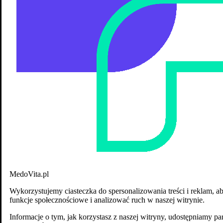
Alergia pokarmowa, jej objawy oraz testy
na jej wykrycie. Alergie pokarmowe
u dzieci i dorosłych
Autor artykułu:
Aleksandra Szykuła
MedoVita.pl
Wykorzystujemy ciasteczka do spersonalizowania treści i reklam, a
funkcje społecznościowe i analizować ruch w naszej witrynie.
Informacje o tym, jak korzystasz z naszej witryny, udostępniamy p