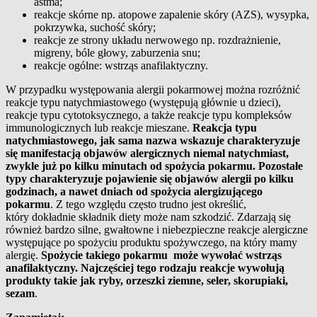
astma;
reakcje skórne
np. atopowe zapalenie skóry (AZS), wysypka,
pokrzywka, suchość skóry;
reakcje ze strony układu nerwowego
np. rozdrażnienie,
migreny, bóle głowy, zaburzenia snu;
reakcje ogólne
: wstrząs anafilaktyczny.
W przypadku występowania alergii pokarmowej można rozróżnić
reakcje typu natychmiastowego (występują głównie u dzieci),
reakcje typu cytotoksycznego, a także reakcje typu kompleksów
immunologicznych lub reakcje mieszane.
Reakcja typu
natychmiastowego, jak sama nazwa wskazuje charakteryzuje
się manifestacją objawów alergicznych niemal natychmiast,
zwykle już po kilku minutach od spożycia pokarmu. Pozostałe
typy charakteryzuje pojawienie się objawów alergii po kilku
godzinach, a nawet dniach od spożycia alergizującego
pokarmu
. Z tego względu często trudno jest określić,
który dokładnie składnik diety może nam szkodzić. Zdarzają się
również bardzo silne, gwałtowne i niebezpieczne reakcje alergiczne
występujące po spożyciu produktu spożywczego, na który mamy
alergię.
Spożycie takiego pokarmu może wywołać wstrząs
anafilaktyczny. Najczęściej tego rodzaju reakcje wywołują
produkty takie jak ryby, orzeszki ziemne, seler, skorupiaki,
sezam
.