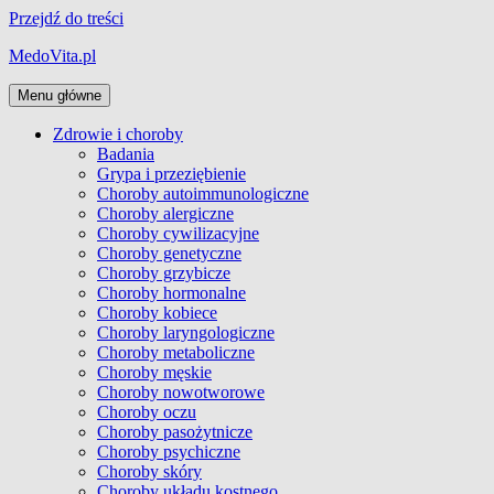
Przejdź do treści
MedoVita.pl
Menu główne
Zdrowie i choroby
Badania
Grypa i przeziębienie
Choroby autoimmunologiczne
Choroby alergiczne
Choroby cywilizacyjne
Choroby genetyczne
Choroby grzybicze
Choroby hormonalne
Choroby kobiece
Choroby laryngologiczne
Choroby metaboliczne
Choroby męskie
Choroby nowotworowe
Choroby oczu
Choroby pasożytnicze
Choroby psychiczne
Choroby skóry
Choroby układu kostnego