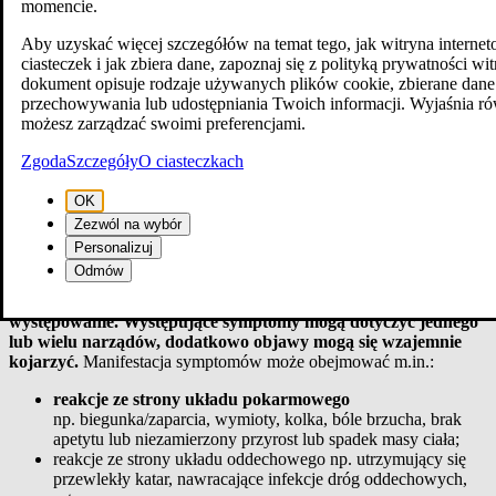
momencie.
pokarmowej. U podłoża alergii leżą reakcje immunologiczne,
natomiast nietolerancja pokarmowa związana jest
Aby uzyskać więcej szczegółów na temat tego, jak witryna intern
z mechanizmami nieimmunologicznymi takimi jak reakcje
ciasteczek i jak zbiera dane, zapoznaj się z polityką prywatności wi
toksyczne czy też metaboliczno-biochemiczne. Jeśli
dokument opisuje rodzaje używanych plików cookie, zbierane dane
podejrzewamy występowanie alergii pokarmowej, warto
przechowywania lub udostępniania Twoich informacji. Wyjaśnia ró
dokładniej przyjrzeć się występującym objawom
możesz zarządzać swoimi preferencjami.
oraz zaobserwować, które pokarmy nam szkodzą. Bardzo
ważne jest także wykonanie odpowiednich testów alergicznych,
Zgoda
Szczegóły
O ciasteczkach
które ostatecznie potwierdzą lub wykluczą występowanie alergii
na dany pokarm.
OK
Zezwól na wybór
Objawy alergii pokarmowej
Personalizuj
Odmów
Objawy alergii pokarmowej nie są wystarczająco specyficzne,
aby z całą pewnością jednoznacznie rozpoznać jej
występowanie. Występujące symptomy mogą dotyczyć jednego
lub wielu narządów, dodatkowo objawy mogą się wzajemnie
kojarzyć.
Manifestacja symptomów może obejmować m.in.:
reakcje ze strony układu pokarmowego
np. biegunka/zaparcia, wymioty, kolka, bóle brzucha, brak
apetytu lub niezamierzony przyrost lub spadek masy ciała;
reakcje ze strony układu oddechowego
np. utrzymujący się
przewlekły katar, nawracające infekcje dróg oddechowych,