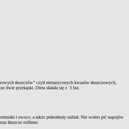
drowych tłuszczów” czyli nienasyconych kwasów tłuszczowych,
az dwie przekąski. Dieta składa się z 3 faz.
emniaki i owoce, a także pełnotłusty nabiał. Nie wolno pić napojów
az tłuszcze roślinne.