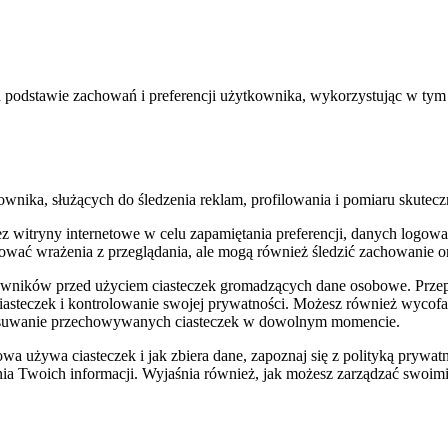
each? Przykładowy jadłospis diety South Bea
 podstawie zachowań i preferencji użytkownika, wykorzystując w tym 
nika, służących do śledzenia reklam, profilowania i pomiaru skutecz
witryny internetowe w celu zapamiętania preferencji, danych logowania
ować wrażenia z przeglądania, ale mogą również śledzić zachowanie on
kowników przed użyciem ciasteczek gromadzących dane osobowe. Przep
ciasteczek i kontrolowanie swojej prywatności. Możesz również wyc
b usuwanie przechowywanych ciasteczek w dowolnym momencie.
owa używa ciasteczek i jak zbiera dane, zapoznaj się z polityką pryw
ia Twoich informacji. Wyjaśnia również, jak możesz zarządzać swoimi