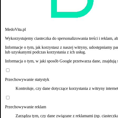
Choroby układu krążenia
Choroby układu moczowego
Choroby układu oddechowego
Choroby układu pokarmowego
Choroby weneryczne
Choroby włosów i skóry owłosionej
MedoVita.pl
Choroby zakaźne
Choroby zębów i jamy ustnej
Wykorzystujemy ciasteczka do spersonalizowania treści i reklam, a
Stomatologia
Urazy i wypadki
Informacje o tym, jak korzystasz z naszej witryny, udostępniamy
Zdrowy styl życia
lub uzyskanymi podczas korzystania z ich usług.
Diety
Informacja o tym, w jaki sposób Google przetwarza dane, znajdują 
Dziecko
Ciąża
Z apteki
Bez recepty
Przechowywanie statystyk
Suplementacja
Psychologia
Kontroluje, czy dane dotyczące korzystania z witryny inte
Emocje
Psychoterapia
Rozwój osobisty
Newsletter
Przechowywanie reklam
Kontakt z dietetykiem
Zarządza tym, czy dane związane z reklamami (np. ciasteczk