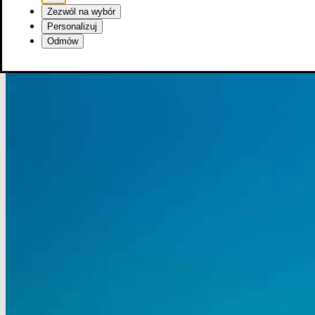
Zezwól na wybór
Personalizuj
Odmów