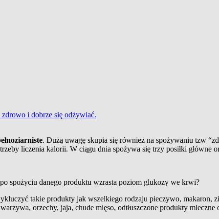
 zdrowo i dobrze się odżywiać.
ełnoziarniste
. Dużą uwagę skupia się również na spożywaniu tzw “z
zeby liczenia kalorii. W ciągu dnia spożywa się trzy posiłki główne or
ko po spożyciu danego produktu wzrasta poziom glukozy we krwi?
ykluczyć takie produkty jak wszelkiego rodzaju pieczywo, makaron, zi
 warzywa, orzechy, jaja, chude mięso, odtłuszczone produkty mleczne or