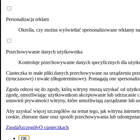
Co to jest i na czym polega dieta South B
Personalizacja reklam
Określa, czy można wyświetlać spersonalizowane reklamy na
Autor artykułu:
Anna Szlosek
Przechowywanie danych użytkownika
Kontroluje przechowywanie danych specyficznych dla użytkow
Ciasteczka to małe pliki danych przechowywane na urządzeniu przez 
(tymczasowe) i trwałe (długoterminowe). Pomagają one spersonaliz
Zgoda odnosi się do zgody, którą witryny muszą uzyskać od użyt
zgodę, umożliwiając użytkownikom akceptowanie lub odrzucanie 
ustawień prywatności witryny, które umożliwiają zarządzanie lu
Aby uzyskać więcej szczegółów na temat tego, jak witryna internet
cookie, zbierane dane oraz sposób przechowywania lub udostępnian
Zgoda
Szczegóły
O ciasteczkach
OK