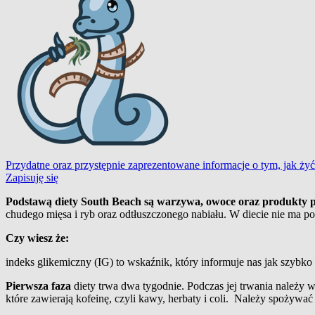
Przydatne oraz przystępnie zaprezentowane informacje o tym, jak żyć
Zapisuję się
Podstawą diety South Beach są warzywa, owoce oraz produkty p
chudego mięsa i ryb oraz odtłuszczonego nabiału. W diecie nie ma potr
Czy wiesz że:
indeks glikemiczny (IG) to wskaźnik, który informuje nas jak szyb
Pierwsza faza
diety trwa dwa tygodnie. Podczas jej trwania należy w
które zawierają kofeinę, czyli kawy, herbaty i coli. Należy spożywać