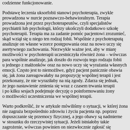
codzienne funkcjonowanie.
Podstawę leczenia uksorfobii stanowi psychoterapia, zwykle
prowadzona w nurcie poznawczo-behawioralnym. Terapia
prowadzona jest przez psychoterapeutów, czyli specjalistów
psychiatrii lub psychologii, którzy ukończyli dodatkowo szkołę
psychoterapii. Terapia ma za zadanie pomóc pacjentowi zrozumieć,
skąd wziął się u niego ten rodzaj fobii. Wspólnie z psychoteraputą
analizuje on własne wzorce postępowania oraz na nowo uczy się
asertywnego zachowania. Niezwykle ważne jest, aby w miarę
możliwości w psychoterapii uczestniczyła również żona – wówczas
para wspólnie analizuje, jak doszło do rozwoju tego rodzaju fobii
u jednego z małżonków oraz na nowo uczy się wyrażania własnych
emocji. Często jest to niemożliwe, gdyż pacjent panicznie obawia
się, jak żona zareagowałaby na propozycję wspólnej terapii i jest
przekonany, że nie wyraziłaby na nią zgody. Zdarza się jednak,
że jego nastawienie zmienia się wraz z czasem trwania terapii
i po kilku sesjach podejmuje decyzję o poinformowaniu żony
o możliwości uczestniczenia we wspólnej terapii.
Warto podkreślić, że w artykule mówiliśmy o sytuacji, w której żona
nie zagraża bezpośrednio zdrowiu i życiu pacjenta np. poprzez
dopuszczanie się przemocy fizycznej, a jego obawy są nadmierne
w stosunku do rzeczywistej sytuacji. Jeżeli istniałoby takie
zagrożenie, wówczas powinien on niezwłocznie zgłosić się