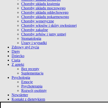
Choroby układu krążenia
Choroby układu moczowego
Choroby układu oddechowego
Choroby układu pokarmowego
Choroby weneryczne
Choroby włosów i skóry owłosionej
Choroby zakaźne
Choroby zębów i jamy ustnej
Stomatologia
Urazy i wypadki
Zdrowy styl życia
Diety
Dziecko
Ciąża
Z apteki
Bez recepty
Suplementacja
Psychologia
Emocje
Psychoterapia
Rozwój osobisty
Newsletter
Kontakt z dietetykiem