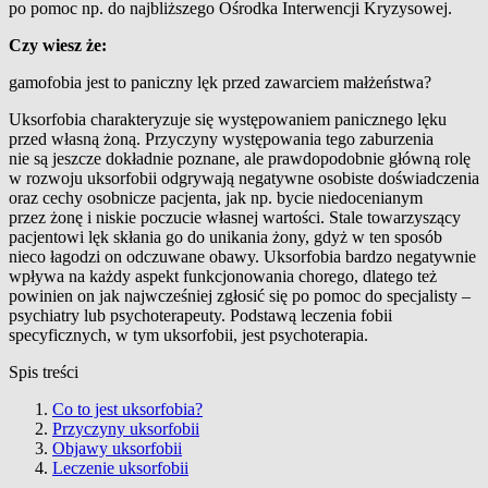
po pomoc np. do najbliższego Ośrodka Interwencji Kryzysowej.
Czy wiesz że:
g
amofobia jest to paniczny lęk przed zawarciem małżeństwa?
Uksorfobia charakteryzuje się występowaniem panicznego lęku
przed własną żoną. Przyczyny występowania tego zaburzenia
nie są jeszcze dokładnie poznane, ale prawdopodobnie główną rolę
w rozwoju uksorfobii odgrywają negatywne osobiste doświadczenia
oraz cechy osobnicze pacjenta, jak np. bycie niedocenianym
przez żonę i niskie poczucie własnej wartości. Stale towarzyszący
pacjentowi lęk skłania go do unikania żony, gdyż w ten sposób
nieco łagodzi on odczuwane obawy. Uksorfobia bardzo negatywnie
wpływa na każdy aspekt funkcjonowania chorego, dlatego też
powinien on jak najwcześniej zgłosić się po pomoc do specjalisty –
psychiatry lub psychoterapeuty. Podstawą leczenia fobii
specyficznych, w tym uksorfobii, jest psychoterapia.
Spis treści
Co to jest uksorfobia?
Przyczyny uksorfobii
Objawy uksorfobii
Leczenie uksorfobii