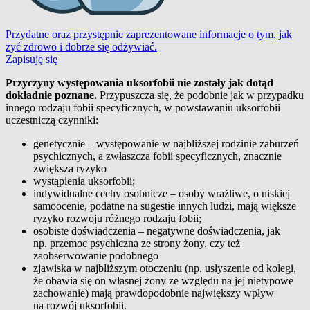
Przydatne oraz przystępnie zaprezentowane informacje o tym, jak
żyć zdrowo i dobrze się odżywiać.
Zapisuję się
Przyczyny występowania uksorfobii nie zostały jak dotąd
dokładnie poznane.
Przypuszcza się, że podobnie jak w przypadku
innego rodzaju fobii specyficznych, w powstawaniu uksorfobii
uczestniczą czynniki:
genetycznie – występowanie w najbliższej rodzinie zaburzeń
psychicznych, a zwłaszcza fobii specyficznych, znacznie
zwiększa ryzyko
wystąpienia uksorfobii;
indywidualne cechy osobnicze – osoby wrażliwe, o niskiej
samoocenie, podatne na sugestie innych ludzi, mają większe
ryzyko rozwoju różnego rodzaju fobii;
osobiste doświadczenia – negatywne doświadczenia, jak
np. przemoc psychiczna ze strony żony, czy też
zaobserwowanie podobnego
zjawiska w najbliższym otoczeniu (np. usłyszenie od kolegi,
że obawia się on własnej żony ze względu na jej nietypowe
zachowanie) mają prawdopodobnie największy wpływ
na rozwój uksorfobii.