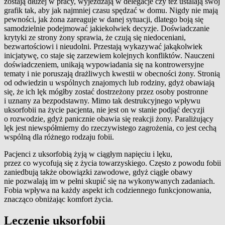
zostają dłużej w pracy, wyjeżdżają w delegacje czy też ustalają swój
grafik tak, aby jak najmniej czasu spędzać w domu. Nigdy nie mają
pewności, jak żona zareaguje w danej sytuacji, dlatego boją się
samodzielnie podejmować jakiekolwiek decyzje. Doświadczanie
krytyki ze strony żony sprawia, że czują się niedoceniani,
bezwartościowi i nieudolni. Przestają wykazywać jakąkolwiek
inicjatywę, co staje się zarzewiem kolejnych konfliktów. Nauczeni
doświadczeniem, unikają wypowiadania się na kontrowersyjne
tematy i nie poruszają drażliwych kwestii w obecności żony. Stronią
od odwiedzin u wspólnych znajomych lub rodziny, gdyż obawiają
się, że ich lęk mógłby zostać dostrzeżony przez osoby postronne
i uznany za bezpodstawny. Mimo tak destrukcyjnego wpływu
uksorfobii na życie pacjenta, nie jest on w stanie podjąć decyzji
o rozwodzie, gdyż panicznie obawia się reakcji żony. Paraliżujący
lęk jest niewspółmierny do rzeczywistego zagrożenia, co jest cechą
wspólną dla różnego rodzaju fobii.
Pacjenci z uksorfobią żyją w ciągłym napięciu i lęku,
przez co wycofują się z życia towarzyskiego. Często z powodu fobii
zaniedbują także obowiązki zawodowe, gdyż ciągłe obawy
nie pozwalają im w pełni skupić się na wykonywanych zadaniach.
Fobia wpływa na każdy aspekt ich codziennego funkcjonowania,
znacząco obniżając komfort życia.
Leczenie uksorfobii