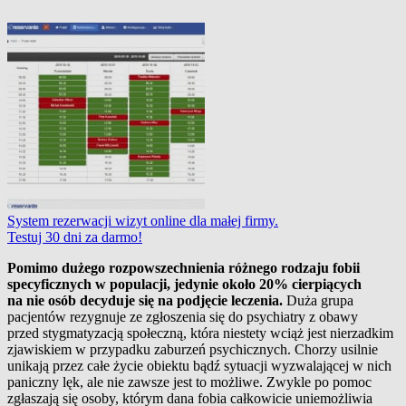
System rezerwacji wizyt online dla małej firmy.
Testuj 30 dni za darmo!
Pomimo dużego rozpowszechnienia różnego rodzaju fobii
specyficznych w populacji, jedynie około 20% cierpiących
na nie osób decyduje się na podjęcie leczenia.
Duża grupa
pacjentów rezygnuje ze zgłoszenia się do psychiatry z obawy
przed stygmatyzacją społeczną, która niestety wciąż jest nierzadkim
zjawiskiem w przypadku zaburzeń psychicznych. Chorzy usilnie
unikają przez całe życie obiektu bądź sytuacji wyzwalającej w nich
paniczny lęk, ale nie zawsze jest to możliwe. Zwykle po pomoc
zgłaszają się osoby, którym dana fobia całkowicie uniemożliwia