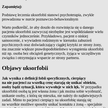
Zapamiętaj:
Podstawę leczenia uksorfobii stanowi psychoterapia, zwykle
prowadzona w nurcie poznawczo-behawioralnym
Warto podkreślić, że aby doszło do rozwinięcia się u danego
pacjenta uksorfobii zazwyczaj niezbędne jest współdziałanie wielu
czynników jednocześnie. Przykładowo, pacjent o niskiej
samoocenie, z wywiadem rodzinnym w kierunku zaburzeń
psychicznych oraz doświadczający ciągłej krytyki ze strony żony,
ma znacznie większe prawdopodobieństwo wystąpienia uksorfobii
niż np. osoba bez obciążeń genetycznych, żyjąca w szczęśliwym
związku i otrzymująca wsparcie ze strony partnera.
Objawy uksorfobii
Jak wynika z definicji fobii specyficznych, cierpiący
na nie pacjenci za wszelką cenę starają się unikać obiektu,
osoby bądź sytuacji, która wywołuje w nich lęk.
W przypadku
uksorfobii osobą tą jest własna żona i jak można sobie wyobrazić,
unikanie osoby, z którą się mieszka, nie należy do najłatwiejszych
zadań. Mimo to pacjenci cierpiący na uksorfobię starają się
na wszelkie możliwe sposoby unikać kontaktu z żoną – specjalnie