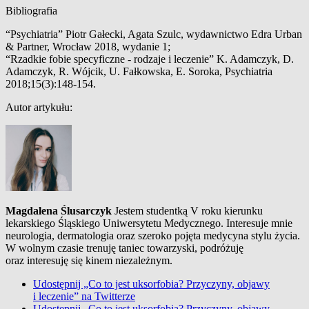
Bibliografia
“Psychiatria” Piotr Gałecki, Agata Szulc, wydawnictwo Edra Urban
& Partner, Wrocław 2018, wydanie 1;
“Rzadkie fobie specyficzne - rodzaje i leczenie” K. Adamczyk, D.
Adamczyk, R. Wójcik, U. Fałkowska, E. Soroka, Psychiatria
2018;15(3):148-154.
Autor artykułu:
Magdalena Ślusarczyk
Jestem studentką V roku kierunku
lekarskiego Śląskiego Uniwersytetu Medycznego. Interesuje mnie
neurologia, dermatologia oraz szeroko pojęta medycyna stylu życia.
W wolnym czasie trenuję taniec towarzyski, podróżuję
oraz interesuję się kinem niezależnym.
Udostępnij „Co to jest uksorfobia? Przyczyny, objawy
i leczenie” na Twitterze
Udostępnij „Co to jest uksorfobia? Przyczyny, objawy