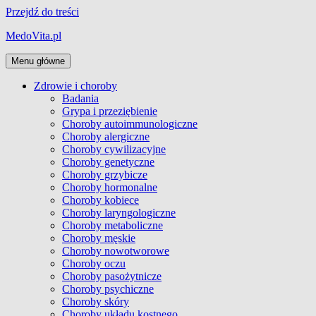
Przejdź do treści
MedoVita.pl
Menu główne
Zdrowie i choroby
Badania
Grypa i przeziębienie
Choroby autoimmunologiczne
Choroby alergiczne
Choroby cywilizacyjne
Choroby genetyczne
Choroby grzybicze
Choroby hormonalne
Choroby kobiece
Choroby laryngologiczne
Choroby metaboliczne
Choroby męskie
Choroby nowotworowe
Choroby oczu
Choroby pasożytnicze
Choroby psychiczne
Choroby skóry
Choroby układu kostnego