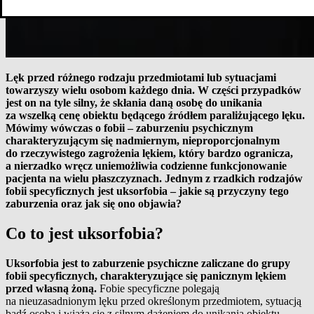
Lęk przed różnego rodzaju przedmiotami lub sytuacjami
towarzyszy wielu osobom każdego dnia. W części przypadków
jest on na tyle silny, że skłania daną osobę do unikania
za wszelką cenę obiektu będącego źródłem paraliżującego lęku.
Mówimy wówczas o fobii – zaburzeniu psychicznym
charakteryzującym się nadmiernym, nieproporcjonalnym
do rzeczywistego zagrożenia lękiem, który bardzo ogranicza,
a nierzadko wręcz uniemożliwia codzienne funkcjonowanie
pacjenta na wielu płaszczyznach. Jednym z rzadkich rodzajów
fobii specyficznych jest uksorfobia – jakie są przyczyny tego
zaburzenia oraz jak się ono objawia?
Co to jest uksorfobia?
Uksorfobia jest to zaburzenie psychiczne zaliczane do grupy
fobii specyficznych, charakteryzujące się panicznym lękiem
przed własną żoną.
Fobie specyficzne polegają
na nieuzasadnionym lęku przed określonym przedmiotem, sytuacją
bądź osobą i wiążą się z silnym dążeniem do unikania obiektu