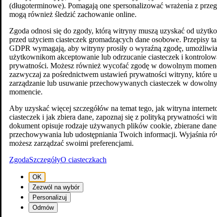
(długoterminowe). Pomagają one spersonalizować wrażenia z przegl
mogą również śledzić zachowanie online.
Zgoda odnosi się do zgody, którą witryny muszą uzyskać od użyt
przed użyciem ciasteczek gromadzących dane osobowe. Przepisy ta
GDPR wymagają, aby witryny prosiły o wyraźną zgodę, umożliwia
użytkownikom akceptowanie lub odrzucanie ciasteczek i kontrolow
prywatności. Możesz również wycofać zgodę w dowolnym momenc
zazwyczaj za pośrednictwem ustawień prywatności witryny, które 
zarządzanie lub usuwanie przechowywanych ciasteczek w dowoln
momencie.
Aby uzyskać więcej szczegółów na temat tego, jak witryna intern
ciasteczek i jak zbiera dane, zapoznaj się z polityką prywatności wi
dokument opisuje rodzaje używanych plików cookie, zbierane dane
przechowywania lub udostępniania Twoich informacji. Wyjaśnia ró
możesz zarządzać swoimi preferencjami.
Zgoda
Szczegóły
O ciasteczkach
OK
Zezwól na wybór
Personalizuj
Odmów