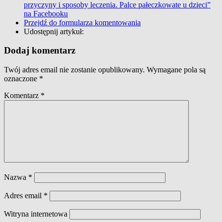
przyczyny i sposoby leczenia. Palce pałeczkowate u dzieci”
na Facebooku
Przejdź do formularza komentowania
Udostępnij artykuł:
Dodaj komentarz
Twój adres email nie zostanie opublikowany.
Wymagane pola są
oznaczone
*
Komentarz
*
Nazwa
*
Adres email
*
Witryna internetowa