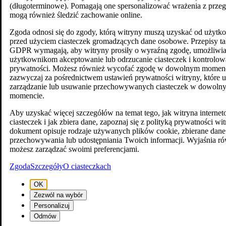
(długoterminowe). Pomagają one spersonalizować wrażenia z przegl
mogą również śledzić zachowanie online.
Zgoda odnosi się do zgody, którą witryny muszą uzyskać od użyt
przed użyciem ciasteczek gromadzących dane osobowe. Przepisy ta
GDPR wymagają, aby witryny prosiły o wyraźną zgodę, umożliwia
użytkownikom akceptowanie lub odrzucanie ciasteczek i kontrolow
prywatności. Możesz również wycofać zgodę w dowolnym momenc
zazwyczaj za pośrednictwem ustawień prywatności witryny, które 
zarządzanie lub usuwanie przechowywanych ciasteczek w dowoln
momencie.
Aby uzyskać więcej szczegółów na temat tego, jak witryna intern
ciasteczek i jak zbiera dane, zapoznaj się z polityką prywatności wi
dokument opisuje rodzaje używanych plików cookie, zbierane dane
przechowywania lub udostępniania Twoich informacji. Wyjaśnia ró
możesz zarządzać swoimi preferencjami.
Zgoda
Szczegóły
O ciasteczkach
OK
Zezwól na wybór
Personalizuj
Odmów