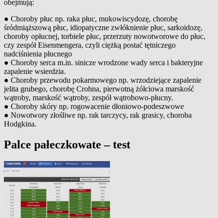
obejmują:
● Choroby płuc np. raka płuc, mukowiscydozę, chorobę
śródmiąższową płuc, idiopatyczne zwłóknienie płuc, sarkoidozę,
choroby opłucnej, torbiele płuc, przerzuty nowotworowe do płuc,
czy zespół Eisenmengera, czyli ciężką postać tętniczego
nadciśnienia płucnego
● Choroby serca m.in. sinicze wrodzone wady serca i bakteryjne
zapalenie wsierdzia.
● Choroby przewodu pokarmowego np. wrzodziejące zapalenie
jelita grubego, chorobę Crohna, pierwotną żółciowa marskość
wątroby, marskość wątroby, zespół wątrobowo-płucny.
● Choroby skóry np. rogowacenie dłoniowo-podeszwowe
● Nowotwory złośliwe np. rak tarczycy, rak grasicy, choroba
Hodgkina.
Palce pałeczkowate – test