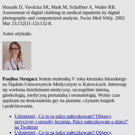
Husarik D, Vavricka SR, Mark M, Schaffner A, Walter RB.
Assessment of digital clubbing in medical inpatients by digital
photography and computerized analysis. Swiss Med Wkly. 2002
Mar 23;132(11-12):132-8.
Autor artykułu:
Paulina Strugacz
Jestem studentką V roku kierunku lekarskiego
na Śląskim Uniwersytecie Medycznym w Katowicach. Interesuję
się wieloma dziedzinami medycyny, szczególnie interną,
ginekologią, medycyną prenatalną i neonatologią. Wolny czas
spędzam na doskonaleniu gry na pianinie, czytaniu książek
i podróżowaniu.
Udostępnij „Co to są palce pałeczkowate? Objawy,
przyczyny i sposoby leczenia. Palce pałeczkowate u dzieci”
na Twitterze
Udostępnij „Co to są palce pałeczkowate? Objawy,