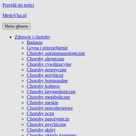
Przejdź do treści
MedoVita.pl
Menu główne
Zdrowie i choroby
Badania
Grypa i przeziębienie
Choroby autoimmunologiczne
Choroby alergiczne
Choroby cywilizacyjne
Choroby genetyczne
Choroby grzybicze
Choroby hormonalne
Choroby kobiece
Choroby laryngologiczne
Choroby metaboliczne
Choroby męskie
Choroby nowotworowe
Choroby oczu
Choroby pasożytnicze
Choroby psychiczne
Choroby skóry
Choroby układu kostnego