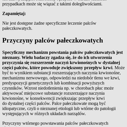
przypadkach może się wiązać z takimi dolegliwościami.
Zapamiętaj:
Nie jest dostępne żadne specyficzne leczenie palców
pałeczkowatych.
Przyczyny palców pałeczkowatych
Specyficzny mechanizm powstania palców pałeczkowatych jest
nieznany. Wielu badaczy zgadza się, że do ich utworzenia
przyczynia się rozszerzenie naczyń krwionośnych w dystalnej
części palców, które powoduje zwiększony przepływ krwi
. Może
być to wynikiem substancji rozszerzających naczynia krwionośne,
mechanizmu nerwowego, odpowiedzi na niedobór tlenu we krwi,
predyspozycji genetycznych lub kombinacji powyższych
czynników. Wzrost niedotlenienia np. w chorobach płuc może
aktywować miejscowe substancje rozszerzające naczynia
krwionośne, w konsekwencji zwiększając przepływ krwi
do dystalnej części palców. Palce pałeczkowate mogą być
idiopatyczne, czyli o nieznanej etiologii lub wtórne do patologii
występujących w różnych układach narządów.
Przyczyny wtórnego powstawania palców pałeczkowatych