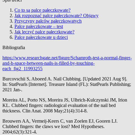
Co to są palce pałeczkowate?
Jak rozpoznać palce pałeczkowate? Objawy
Przyczyny palców pałeczkowatych
Palce pałeczkowate – test
Jak leczyć palce pałeczkowate?
Palce pałeczkowate u dzieci
Bibliografia
https://www.researchgate.net/figure/Schamroth-test-a-normal-finger-
and-b-space-between-nails-is-filled-by-touching-
each_fig2_11993255
Burcovschii S, Aboeed A. Nail Clubbing. [Updated 2021 Aug 9].
In: StatPearls [Internet]. Treasure Island (FL): StatPearls Publishing;
2021 Jan-.
Moreira AL, Porto NS, Moreira JS, Ulbrich-Kulczynski JM, Irion
KL. Clubbed fingers: radiological evaluation of the nail bed
thickness. Clin Anat. 2008 May;21(4):314-8.
Brouwers AA, Vermeij-Keers C, van Zoelen EJ, Gooren LJ.
Clubbed fingers: the claws we lost? Med Hypotheses.
2004;62(3):321-4.