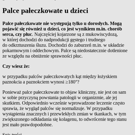
Palce pałeczkowate u dzieci
Palce pałeczkowate nie występują tylko u dorosłych. Mogą
pojawić się również u dzieci, co jest wynikiem m.in. chorób
serca, czy płuc
. Najczęściej kojarzone są z mukowiscydozą,
w której dochodzi do nadprodukcji gęstego i trudnego
do odkrztuszenia śluzu. Dochodzi do zaburzeń m.in. w układzie
pokarmowym i oddechowym. Palce są niedostatecznie dotlenione
ze względu na obniżenie sprawności płuc.
Czy wiesz że:
w
przypadku palców pałeczkowatych kąt między łożyskiem
paznokcia a paznokciem wynosi ≥180°?
Ponieważ palce pałeczkowate to objaw kliniczny, nie jest on sam
w sobie przyczyną powstania patologii w organizmie, ale jej
skutkiem. Odpowiednio wcześnie wprowadzone leczenie często
sprawia, że wygląd palców się normalizuje. W przypadku
wystąpienia znacznych i przewlekłych zmian w tkankach, w tym
zwiększonego odkładania się kolagenu, to odwrócenie tego stanu
jest mało prawdopodobne.
Spis treści