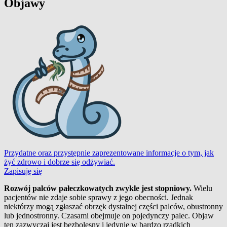
Objawy
Przydatne oraz przystępnie zaprezentowane informacje o tym, jak
żyć zdrowo i dobrze się odżywiać.
Zapisuję się
Rozwój palców pałeczkowatych zwykle jest stopniowy.
Wielu
pacjentów nie zdaje sobie sprawy z jego obecności. Jednak
niektórzy mogą zgłaszać obrzęk dystalnej części palców, obustronny
lub jednostronny. Czasami obejmuje on pojedynczy palec. Objaw
ten zazwyczaj jest bezbolesny i jedynie w bardzo rzadkich