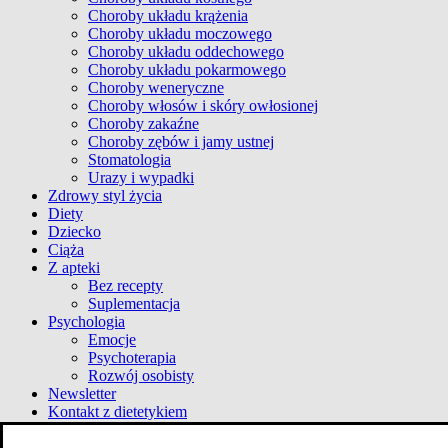
Choroby układu krążenia
Choroby układu moczowego
Choroby układu oddechowego
Choroby układu pokarmowego
Choroby weneryczne
Choroby włosów i skóry owłosionej
Choroby zakaźne
Choroby zębów i jamy ustnej
Stomatologia
Urazy i wypadki
Zdrowy styl życia
Diety
Dziecko
Ciąża
Z apteki
Bez recepty
Suplementacja
Psychologia
Emocje
Psychoterapia
Rozwój osobisty
Newsletter
Kontakt z dietetykiem