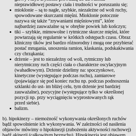
nieprawidłowej postawy ciała i trudności w poruszaniu się;
mioklonie – są to nagłe, szybkie, niezależne od woli ruchy,
spowodowane skurczami mięśni. Mioklonie potocznie
nazywa się także “zrywaniami mięśniowymi”, które
najbardziej zauważalne są w obrębie powiek lub kończyn;
tiki – szybkie, mimowolne i rytmiczne skurcze mięśni, które
powtarzają się regularnie w krótkich odstępach czasu. Obraz
kliniczny tików jest bardzo różnorodny i mogą one przybierać
postać mrugania, unoszenia ramion, klaskania, podskakiwania
czy chrząkania;
drżenie – jest to niezależny od woli, rytmiczny lub
nierytmiczny ruch części ciała o charakterze oscylacyjnym
(wahadłowym). Drżenie dzielimy na: spoczynkowe,
kinetyczne (występujące podczas ruchu), zamiarowe
(pojawiające się pod koniec ruchu np. podczas podnoszenia
szklanki do ust- im bliżej celu, tym drżenie jest bardziej
zauważalne), pozycyjne (występujące tylko w określonej
pozycji np. przy wyciągnięciu wyprostowanych rąk
przed siebie).
balizm.
b). hipokinezy – niemożność wykonywania określonych ruchów
bądź spowolnienie ich wykonywania. W zależności od nasilenia
objawów mówimy o hipokinezji (zubożeniu aktywności ruchowej)
bądź akinezji (całkowitym bezruchu). Hipokinezja jest objawem