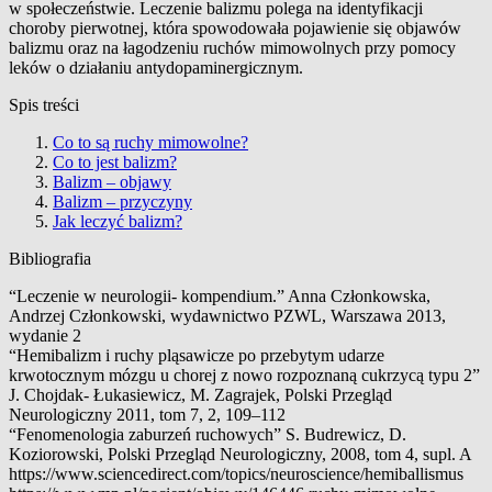
w społeczeństwie. Leczenie balizmu polega na identyfikacji
choroby pierwotnej, która spowodowała pojawienie się objawów
balizmu oraz na łagodzeniu ruchów mimowolnych przy pomocy
leków o działaniu antydopaminergicznym.
Spis treści
Co to są ruchy mimowolne?
Co to jest balizm?
Balizm – objawy
Balizm – przyczyny
Jak leczyć balizm?
Bibliografia
“Leczenie w neurologii- kompendium.” Anna Członkowska,
Andrzej Członkowski, wydawnictwo PZWL, Warszawa 2013,
wydanie 2
“Hemibalizm i ruchy pląsawicze po przebytym udarze
krwotocznym mózgu u chorej z nowo rozpoznaną cukrzycą typu 2”
J. Chojdak- Łukasiewicz, M. Zagrajek, Polski Przegląd
Neurologiczny 2011, tom 7, 2, 109–112
“Fenomenologia zaburzeń ruchowych” S. Budrewicz, D.
Koziorowski, Polski Przegląd Neurologiczny, 2008, tom 4, supl. A
https://www.sciencedirect.com/topics/neuroscience/hemiballismus