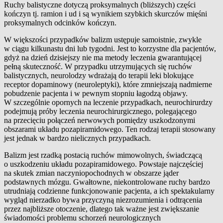
Ruchy balistyczne dotyczą proksymalnych (bliższych) części
kończyn tj. ramion i ud i są wynikiem szybkich skurczów mięśni
proksymalnych odcinków kończyn.
W większości przypadków balizm ustępuje samoistnie, zwykle
w ciągu kilkunastu dni lub tygodni. Jest to korzystne dla pacjentów,
gdyż na dzień dzisiejszy nie ma metody leczenia gwarantującej
pełną skuteczność. W przypadku utrzymujących się ruchów
balistycznych, neurolodzy wdrażają do terapii leki blokujące
receptor dopaminowy (neuroleptyki), które zmniejszają nadmierne
pobudzenie pacjenta i w pewnym stopniu łagodzą objawy.
W szczególnie opornych na leczenie przypadkach, neurochirurdzy
podejmują próby leczenia neurochirurgicznego, polegającego
na przecięciu połączeń nerwowych pomiędzy uszkodzonymi
obszarami układu pozapiramidowego. Ten rodzaj terapii stosowany
jest jednak w bardzo nielicznych przypadkach.
Balizm jest rzadką postacią ruchów mimowolnych, świadczącą
o uszkodzeniu układu pozapiramidowego. Powstaje najczęściej
na skutek zmian naczyniopochodnych w obszarze jąder
podstawnych mózgu. Gwałtowne, niekontrolowane ruchy bardzo
utrudniają codzienne funkcjonowanie pacjenta, a ich spektakularny
wygląd nierzadko bywa przyczyną niezrozumienia i odtrącenia
przez najbliższe otoczenie, dlatego tak ważne jest zwiększanie
świadomości problemu schorzeń neurologicznych