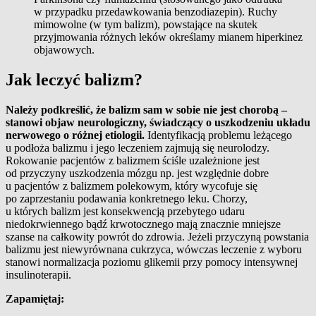
w przypadku przedawkowania benzodiazepin). Ruchy
mimowolne (w tym balizm), powstające na skutek
przyjmowania różnych leków określamy mianem hiperkinez
objawowych.
Jak leczyć balizm?
Należy podkreślić, że balizm sam w sobie nie jest chorobą –
stanowi objaw neurologiczny, świadczący o uszkodzeniu układu
nerwowego o różnej etiologii.
Identyfikacją problemu leżącego
u podłoża balizmu i jego leczeniem zajmują się neurolodzy.
Rokowanie pacjentów z balizmem ściśle uzależnione jest
od przyczyny uszkodzenia mózgu np. jest względnie dobre
u pacjentów z balizmem polekowym, który wycofuje się
po zaprzestaniu podawania konkretnego leku. Chorzy,
u których balizm jest konsekwencją przebytego udaru
niedokrwiennego bądź krwotocznego mają znacznie mniejsze
szanse na całkowity powrót do zdrowia. Jeżeli przyczyną powstania
balizmu jest niewyrównana cukrzyca, wówczas leczenie z wyboru
stanowi normalizacja poziomu glikemii przy pomocy intensywnej
insulinoterapii.
Zapamiętaj: