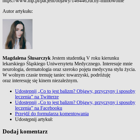
https://www.mp.pl/pacjent/objawy/146446,ruchy-mimowolne
Autor artykułu:
Magdalena Ślusarczyk
Jestem studentką V roku kierunku
lekarskiego Śląskiego Uniwersytetu Medycznego. Interesuje mnie
neurologia, dermatologia oraz szeroko pojęta medycyna stylu życia.
W wolnym czasie trenuję taniec towarzyski, podróżuję
oraz interesuję się kinem niezależnym.
Udostępnij „Co to jest balizm? Objawy, przyczyny i sposoby
leczenia” na Twitterze
Udostępnij „Co to jest balizm? Objawy, przyczyny i sposoby
leczenia” na Facebooku
Przejdź do formularza komentowania
Udostępnij artykuł:
Dodaj komentarz