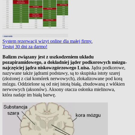
System rezerwacji wizyt online dla małej firmy.
Testuj 30 dni za darmo!
Balizm związany jest z uszkodzeniem układu
pozapiramidowego, a dokładniej jąder podkorowych mózgu-
najczęściej jądra niskowzgórzowego Luisa.
Jądra podkorowe,
nazywane także jądrami podstawy, są to skupiska istoty szarej
(złożonej z ciał komórek nerwowych), zlokalizowane pod korą
mózgu. Oddzielone są od niej istotą białą, zbudowaną z włókien
nerwowych (aksonów). Aksony otacza osłonka mielinowa,
która nadaje im białą barwę.