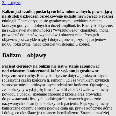
Zapisuję się
Balizm jest rzadką postacią ruchów mimowolnych, powstającą
na skutek uszkodzeń ośrodkowego układu nerwowego o różnej
etiologii
. Charakteryzuje się gwałtownymi, szybkimi ruchami
kończyn górnych i dolnych o dużej amplitudzie. Ruchy balistyczne,
na skutek swej gwałtowności i “wyrzutowego” charakteru, mogą
prowadzić do urazów, wypadków i obrażeń ciała. Początek
objawów jest zwykle nagły i dotyczą one najczęściej pacjentów
po 60. roku życia, nieco częściej występując u kobiet.
Balizm – objawy
Pacjent cierpiący na balizm nie jest w stanie zapanować
nad własnymi kończynami, które wykonują gwałtowne
i wyrzutowe ruchy.
Ruchy balistyczne dotyczą proksymalnych
(bliższych) części kończyn tj. ramion i ud i są wynikiem szybkich
skurczów mięśni proksymalnych odcinków kończyn. Opisuje się,
że “kończyny wydają się fruwać wokół ciała”. Gwałtowne ruchy
powodują upadki, spadanie chorego z krzesła oraz prowadzą
do powstawania licznych podbiegnięć krwawych (potocznie
nazywanych sińcami) na kończynach pacjenta. Najczęściej ruchy
balistyczne obejmują jedną połowę ciała np. prawą kończynę górną
i dolną, co określane jest mianem hemibalizmu. Znacznie rzadziej