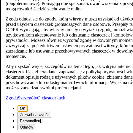
(długoterminowe). Pomagają one spersonalizować wrażenia z przegl
mogą również śledzić zachowanie online.
Zgoda odnosi się do zgody, którą witryny muszą uzyskać od użyt
przed użyciem ciasteczek gromadzących dane osobowe. Przepisy ta
GDPR wymagają, aby witryny prosiły o wyraźną zgodę, umożliwia
użytkownikom akceptowanie lub odrzucanie ciasteczek i kontrolow
prywatności. Możesz również wycofać zgodę w dowolnym momenc
zazwyczaj za pośrednictwem ustawień prywatności witryny, które 
zarządzanie lub usuwanie przechowywanych ciasteczek w dowoln
momencie.
Aby uzyskać więcej szczegółów na temat tego, jak witryna intern
ciasteczek i jak zbiera dane, zapoznaj się z polityką prywatności wi
dokument opisuje rodzaje używanych plików cookie, zbierane dane
przechowywania lub udostępniania Twoich informacji. Wyjaśnia ró
możesz zarządzać swoimi preferencjami.
Zgoda
Szczegóły
O ciasteczkach
OK
Zezwól na wybór
Personalizuj
Odmów