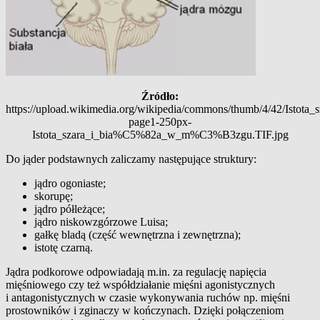
Źródło:
https://upload.wikimedia.org/wikipedia/commons/thumb/4/42/Ist
page1-250px-
Istota_szara_i_bia%C5%82a_w_m%C3%B3zgu.TIF.jpg
Do jąder podstawnych zaliczamy następujące struktury:
jądro ogoniaste;
skorupę;
jądro półleżące;
jądro niskowzgórzowe Luisa;
gałkę bladą (część wewnętrzna i zewnętrzna);
istotę czarną.
Jądra podkorowe odpowiadają m.in. za regulację napięcia
mięśniowego czy też współdziałanie mięśni agonistycznych
i antagonistycznych w czasie wykonywania ruchów np. mięśni
prostowników i zginaczy w kończynach. Dzięki połączeniom