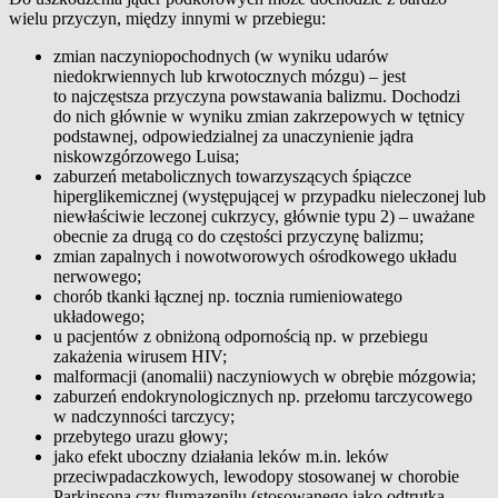
wielu przyczyn, między innymi w przebiegu:
zmian naczyniopochodnych (w wyniku udarów
niedokrwiennych lub krwotocznych mózgu) – jest
to najczęstsza przyczyna powstawania balizmu. Dochodzi
do nich głównie w wyniku zmian zakrzepowych w tętnicy
podstawnej, odpowiedzialnej za unaczynienie jądra
niskowzgórzowego Luisa;
zaburzeń metabolicznych towarzyszących śpiączce
hiperglikemicznej (występującej w przypadku nieleczonej lub
niewłaściwie leczonej cukrzycy, głównie typu 2) – uważane
obecnie za drugą co do częstości przyczynę balizmu;
zmian zapalnych i nowotworowych ośrodkowego układu
nerwowego;
chorób tkanki łącznej np. tocznia rumieniowatego
układowego;
u pacjentów z obniżoną odpornością np. w przebiegu
zakażenia wirusem HIV;
malformacji (anomalii) naczyniowych w obrębie mózgowia;
zaburzeń endokrynologicznych np. przełomu tarczycowego
w nadczynności tarczycy;
przebytego urazu głowy;
jako efekt uboczny działania leków m.in. leków
przeciwpadaczkowych, lewodopy stosowanej w chorobie
Parkinsona czy flumazenilu (stosowanego jako odtrutka