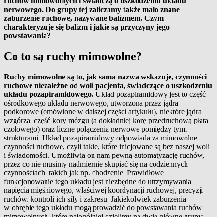
ruchów mimowolnych i świadczą o uszkodzeniu układu
nerwowego. Do grupy tej zaliczamy także mało znane
zaburzenie ruchowe, nazywane balizmem. Czym
charakteryzuje się balizm i jakie są przyczyny jego
powstawania?
Co to są ruchy mimowolne?
Ruchy mimowolne są to, jak sama nazwa wskazuje, czynności
ruchowe niezależne od woli pacjenta, świadczące o uszkodzeniu
układu pozapiramidowego.
Układ pozapiramidowy jest to część
ośrodkowego układu nerwowego, utworzona przez jądra
podkorowe (omówione w dalszej części artykułu), niektóre jądra
wzgórza, część kory mózgu (a dokładniej korę przedruchową płata
czołowego) oraz liczne połączenia nerwowe pomiędzy tymi
strukturami. Układ pozapiramidowy odpowiada za mimowolne
czynności ruchowe, czyli takie, które inicjowane są bez naszej woli
i świadomości. Umożliwia on nam pewną automatyzację ruchów,
przez co nie musimy nadmiernie skupiać się na codziennych
czynnościach, takich jak np. chodzenie. Prawidłowe
funkcjonowanie tego układu jest niezbędne do utrzymywania
napięcia mięśniowego, właściwej koordynacji ruchowej, precyzji
ruchów, kontroli ich siły i zakresu. Jakiekolwiek zaburzenia
w obrębie tego układu mogą prowadzić do powstawania ruchów
mimowolnych, które najogólniej dzielimy na dwie główne grupy: