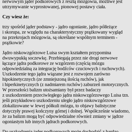
nerwowym jąder podkorowych z resztą mózgowia, możliwe jest
utrzymywanie wyprostowanej, pionowej postawy ciała.
Czy wiesz że:
t
rzy spośród jąder podstawy - jądro ogoniaste, jądro półleżące
i skorupa, ze względu na charakterystyczny prążkowany wygląd
na przekrojach mózgowia, są określane wspólnym terminem -
prążkowie?
Jądro niskowzgórzowe Luisa swym kształtem przypomina
dwuwypukłą soczewkę. Przebiegają przez nie drogi nerwowe
łączące jądra podkorowe ze wzgórzem (częścią mózgu
odpowiedzialną za integrację bodźców czuciowych i ruchowych).
Uszkodzenie tego jądra wiązane jest z rozwojem zarówno
hipokinetycznych (ze zmniejszoną ilością ruchów), jak
i hiperkinetycznych (z nadmiarem ruchów) zaburzeń motorycznych.
W przeszłości balizm utożsamiany był przez badaczy
z uszkodzeniem przeciwległego jądra niskowzgórzowego Luisa tzn.
jeśli przykładowo uszkodzeniu uległo jądro niskowzgórzowe
zlokalizowane w lewej półkuli mózgu, to objawy balistyczne
dotyczyły prawej kończyny górnej i dolnej. Współcześnie wiadomo,
że za balizm mogą być odpowiedzialne również zmiany w jądrze
ogoniastym lub innych jądrach podkorowych.
Do uszkodzenia jąder podkorowych może dochodzić z bardzo