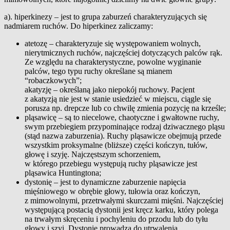
a). hiperkinezy – jest to grupa zaburzeń charakteryzujących się
nadmiarem ruchów. Do hiperkinez zaliczamy:
atetozę – charakteryzuje się występowaniem wolnych,
nierytmicznych ruchów, najczęściej dotyczących palców rąk.
Ze względu na charakterystyczne, powolne wyginanie
palców, tego typu ruchy określane są mianem
“robaczkowych”;
akatyzję – określaną jako niepokój ruchowy. Pacjent
z akatyzją nie jest w stanie usiedzieć w miejscu, ciągle się
porusza np. drepcze lub co chwilę zmienia pozycję na krześle;
pląsawicę – są to niecelowe, chaotyczne i gwałtowne ruchy,
swym przebiegiem przypominające rodzaj dziwacznego pląsu
(stąd nazwa zaburzenia). Ruchy pląsawicze obejmują przede
wszystkim proksymalne (bliższe) części kończyn, tułów,
głowę i szyję. Najczęstszym schorzeniem,
w którego przebiegu występują ruchy pląsawicze jest
pląsawica Huntingtona;
dystonię – jest to dynamiczne zaburzenie napięcia
mięśniowego w obrębie głowy, tułowia oraz kończyn,
z mimowolnymi, przetrwałymi skurczami mięśni. Najczęściej
występującą postacią dystonii jest kręcz karku, który polega
na trwałym skręceniu i pochyleniu do przodu lub do tyłu
głowy i szyi. Dystonie prowadzą do utrwalenia