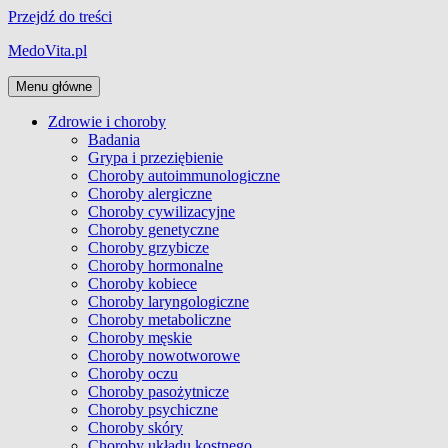
Przejdź do treści
MedoVita.pl
Menu główne
Zdrowie i choroby
Badania
Grypa i przeziębienie
Choroby autoimmunologiczne
Choroby alergiczne
Choroby cywilizacyjne
Choroby genetyczne
Choroby grzybicze
Choroby hormonalne
Choroby kobiece
Choroby laryngologiczne
Choroby metaboliczne
Choroby męskie
Choroby nowotworowe
Choroby oczu
Choroby pasożytnicze
Choroby psychiczne
Choroby skóry
Choroby układu kostnego