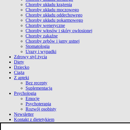
Choroby układu krążenia
Choroby układu moczowego
Choroby układu oddechowego
Choroby układu pokarmowego
Choroby weneryczne
Choroby włosów i skóry owłosionej
Choroby zakaźne
Choroby zębów i jamy ustnej
Stomatologia
Urazy i wypadki
Zdrowy styl życia
Diety
Dziecko
Ciąża
Z apteki
Bez recepty
Suplementacja
Psychologia
Emocje
Psychoterapia
Rozwój osobisty
Newsletter
Kontakt z dietetykiem