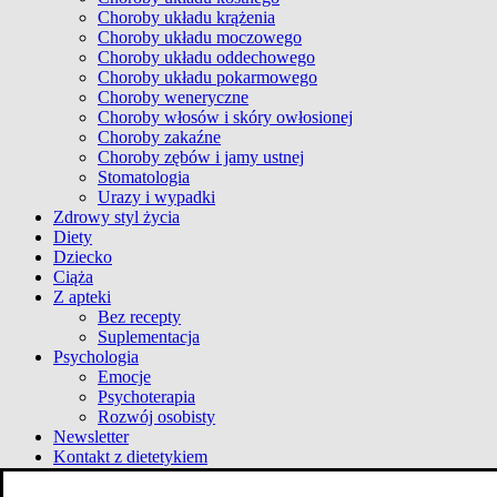
Choroby układu krążenia
Choroby układu moczowego
Choroby układu oddechowego
Choroby układu pokarmowego
Choroby weneryczne
Choroby włosów i skóry owłosionej
Choroby zakaźne
Choroby zębów i jamy ustnej
Stomatologia
Urazy i wypadki
Zdrowy styl życia
Diety
Dziecko
Ciąża
Z apteki
Bez recepty
Suplementacja
Psychologia
Emocje
Psychoterapia
Rozwój osobisty
Newsletter
Kontakt z dietetykiem