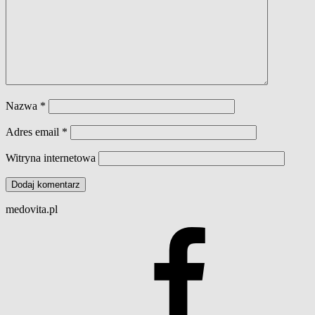
Nazwa
*
Adres email
*
Witryna internetowa
medovita.pl