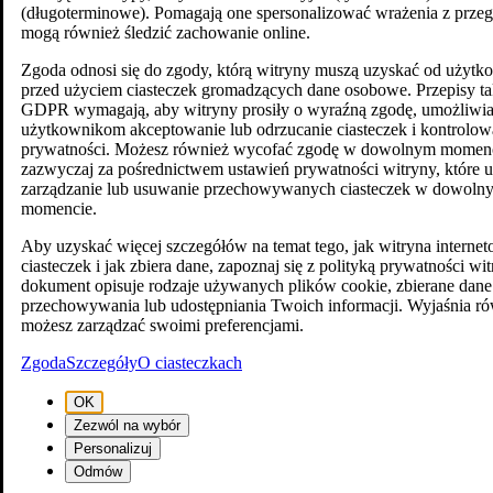
(długoterminowe). Pomagają one spersonalizować wrażenia z przegl
mogą również śledzić zachowanie online.
Zgoda odnosi się do zgody, którą witryny muszą uzyskać od użyt
przed użyciem ciasteczek gromadzących dane osobowe. Przepisy ta
GDPR wymagają, aby witryny prosiły o wyraźną zgodę, umożliwia
użytkownikom akceptowanie lub odrzucanie ciasteczek i kontrolow
prywatności. Możesz również wycofać zgodę w dowolnym momenc
zazwyczaj za pośrednictwem ustawień prywatności witryny, które 
zarządzanie lub usuwanie przechowywanych ciasteczek w dowoln
momencie.
Aby uzyskać więcej szczegółów na temat tego, jak witryna intern
ciasteczek i jak zbiera dane, zapoznaj się z polityką prywatności wi
dokument opisuje rodzaje używanych plików cookie, zbierane dane
przechowywania lub udostępniania Twoich informacji. Wyjaśnia ró
możesz zarządzać swoimi preferencjami.
Zgoda
Szczegóły
O ciasteczkach
OK
Zezwól na wybór
Personalizuj
Odmów