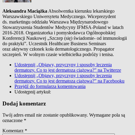
Aleksandra Maciążka
Absolwentka kierunku lekarskiego
Warszawskiego Uniwersytetu Medycznego. Wiceprezydent
ds. marketingu oddziału Warszawa Międzynarodowego
Stowarzyszenia Studentów Medycyny IFMSA-Poland w latach
2016-2018. Organizatorka i pomysłodawca Ogólnopolskiej
Konferencji Naukowej „Szczep (się) świadomie- od immunologii
do praktyki”. Uczestnik Healthcare Business Seminars
oraz aktywny członek koła dermatologicznego. Propagator
szczepień. W wolnym czasie wielbicielka podróży i tenisa.
Udostępnij „Objawy, przyczyny i sposoby leczenia
dermatozy. Co to jest dermatoza ciążowa?” na Twitterze
Udostępnij „Objawy, przyczyny i sposoby leczenia
dermatozy. Co to jest dermatoza ciążowa?” na Facebooku
Przejdź do formularza komentowania
Udostępnij artykuł:
Dodaj komentarz
Twój adres email nie zostanie opublikowany.
Wymagane pola są
oznaczone
*
Komentarz
*