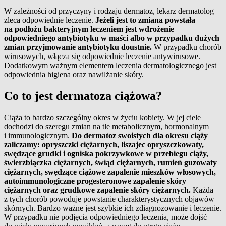
W zależności od przyczyny i rodzaju dermatoz, lekarz dermatolog
zleca odpowiednie leczenie.
Jeżeli jest to zmiana powstała
na podłożu bakteryjnym leczeniem jest wdrożenie
odpowiedniego antybiotyku w maści albo w przypadku dużych
zmian przyjmowanie antybiotyku doustnie.
W przypadku chorób
wirusowych, włącza się odpowiednie leczenie antywirusowe.
Dodatkowym ważnym elementem leczenia dermatologicznego jest
odpowiednia higiena oraz nawilżanie skóry.
Co to jest dermatoza ciążowa?
Ciąża to bardzo szczególny okres w życiu kobiety. W jej ciele
dochodzi do szeregu zmian na tle metabolicznym, hormonalnym
i immunologicznym.
Do dermatoz swoistych dla okresu ciąży
zaliczamy: opryszczki ciężarnych, liszajec opryszczkowaty,
swędzące grudki i ogniska pokrzywkowe w przebiegu ciąży,
świerzbiączka ciężarnych, świąd ciężarnych, rumień guzowaty
ciężarnych, swędzące ciążowe zapalenie mieszków włosowych,
autoimmunologiczne progesteronowe zapalenie skóry
ciężarnych oraz grudkowe zapalenie skóry ciężarnych.
Każda
z tych chorób powoduje powstanie charakterystycznych objawów
skórnych. Bardzo ważne jest szybkie ich zdiagnozowanie i leczenie.
W przypadku nie podjęcia odpowiedniego leczenia, może dojść