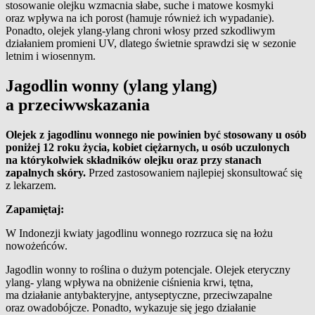
stosowanie olejku wzmacnia słabe, suche i matowe kosmyki
oraz wpływa na ich porost (hamuje również ich wypadanie).
Ponadto, olejek ylang-ylang chroni włosy przed szkodliwym
działaniem promieni UV, dlatego świetnie sprawdzi się w sezonie
letnim i wiosennym.
Jagodlin wonny (ylang ylang)
a przeciwwskazania
Olejek z jagodlinu wonnego nie powinien być stosowany u osób
poniżej 12 roku życia, kobiet ciężarnych, u osób uczulonych
na którykolwiek składników olejku oraz przy stanach
zapalnych skóry.
Przed zastosowaniem najlepiej skonsultować się
z lekarzem.
Zapamiętaj:
W Indonezji kwiaty jagodlinu wonnego rozrzuca się na łożu
nowożeńców.
Jagodlin wonny to roślina o dużym potencjale. Olejek eteryczny
ylang- ylang wpływa na obniżenie ciśnienia krwi, tętna,
ma działanie antybakteryjne, antyseptyczne, przeciwzapalne
oraz owadobójcze. Ponadto, wykazuje się jego działanie