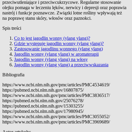
przeciwutleniające i przeciwcukrzycowe. Regularne stosowanie
olejku pomaga w leczeniu lęków, nerwicy i depresji oraz poprawia
nastrój i funkcje poznawcze. Związki lotne rośliny wpływają też
na poprawę stanu skóry, włosów oraz paznokci.
Spis treści
Co to jest jagodlin wonny (ylang ylang)?
Gdzie występuje jagodlin wonny (ylang ylang)?
Zastosowanie jagodlinu wonnego (ylang ylang)
Jagodlin wonny (ylang ylang) w aromaterapii
Jagodlin wonny (ylang ylang) na włosy
Jagodlin wonny (ylang ylang) a przeciwwskazania
Bibliografia
https://www.ncbi.nlm.nih.gov/pmc/articles/PMC4534619/
https://pubmed.ncbi.nlm.nih.gov/16807875/
https://www.ncbi.nlm.nih.gov/pmc/articles/PMC3836517/
https://pubmed.ncbi.nlm.nih.gov/25076278/
https://pubmed.ncbi.nlm.nih.gov/15303255/
https://pubmed.ncbi.nlm.nih.gov/17980945/
https://www.ncbi.nlm.nih.gov/pmc/articles/PMC3055052/
https://www.ncbi.nlm.nih.gov/pmc/articles/PMC3969689/
Autor artykułu: