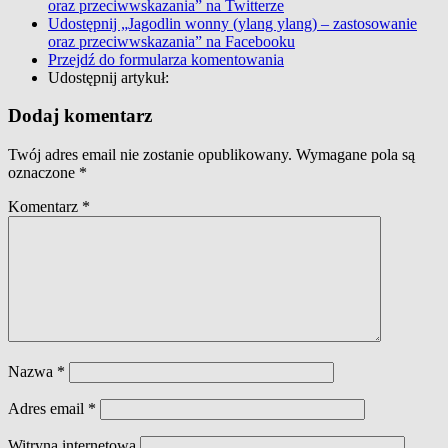
oraz przeciwwskazania” na Twitterze
Udostępnij „Jagodlin wonny (ylang ylang) – zastosowanie
oraz przeciwwskazania” na Facebooku
Przejdź do formularza komentowania
Udostępnij artykuł:
Dodaj komentarz
Twój adres email nie zostanie opublikowany.
Wymagane pola są
oznaczone
*
Komentarz
*
Nazwa
*
Adres email
*
Witryna internetowa