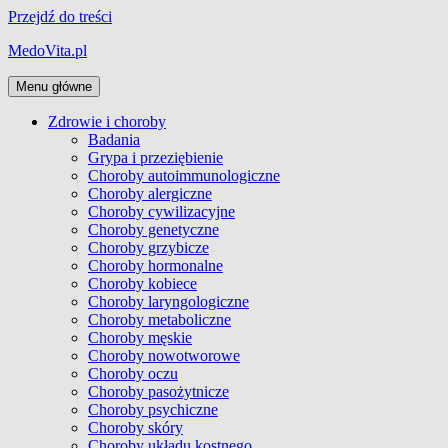
Przejdź do treści
MedoVita.pl
Menu główne
Zdrowie i choroby
Badania
Grypa i przeziębienie
Choroby autoimmunologiczne
Choroby alergiczne
Choroby cywilizacyjne
Choroby genetyczne
Choroby grzybicze
Choroby hormonalne
Choroby kobiece
Choroby laryngologiczne
Choroby metaboliczne
Choroby męskie
Choroby nowotworowe
Choroby oczu
Choroby pasożytnicze
Choroby psychiczne
Choroby skóry
Choroby układu kostnego