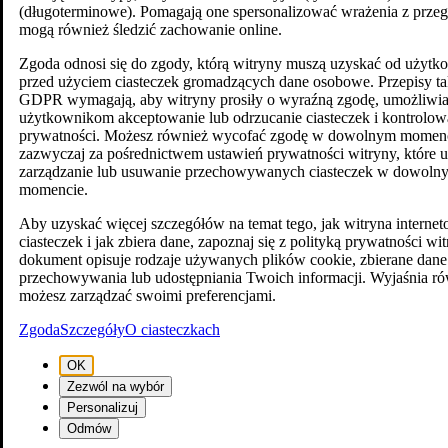
(długoterminowe). Pomagają one spersonalizować wrażenia z przegl
mogą również śledzić zachowanie online.
Zgoda odnosi się do zgody, którą witryny muszą uzyskać od użyt
przed użyciem ciasteczek gromadzących dane osobowe. Przepisy ta
GDPR wymagają, aby witryny prosiły o wyraźną zgodę, umożliwia
użytkownikom akceptowanie lub odrzucanie ciasteczek i kontrolow
prywatności. Możesz również wycofać zgodę w dowolnym momenc
zazwyczaj za pośrednictwem ustawień prywatności witryny, które 
zarządzanie lub usuwanie przechowywanych ciasteczek w dowoln
momencie.
Aby uzyskać więcej szczegółów na temat tego, jak witryna intern
ciasteczek i jak zbiera dane, zapoznaj się z polityką prywatności wi
dokument opisuje rodzaje używanych plików cookie, zbierane dane
przechowywania lub udostępniania Twoich informacji. Wyjaśnia ró
możesz zarządzać swoimi preferencjami.
Zgoda
Szczegóły
O ciasteczkach
OK
Zezwól na wybór
Personalizuj
Odmów