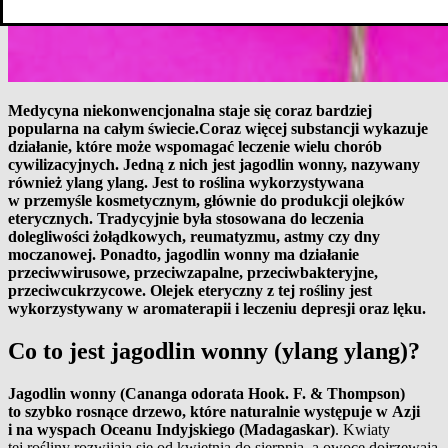
Medycyna niekonwencjonalna staje się coraz bardziej
popularna na całym świecie.Coraz więcej substancji wykazuje
działanie, które może wspomagać leczenie wielu chorób
cywilizacyjnych. Jedną z nich jest jagodlin wonny, nazywany
również ylang ylang. Jest to roślina wykorzystywana
w przemyśle kosmetycznym, głównie do produkcji olejków
eterycznych. Tradycyjnie była stosowana do leczenia
dolegliwości żołądkowych, reumatyzmu, astmy czy dny
moczanowej. Ponadto, jagodlin wonny ma działanie
przeciwwirusowe, przeciwzapalne, przeciwbakteryjne,
przeciwcukrzycowe. Olejek eteryczny z tej rośliny jest
wykorzystywany w aromaterapii i leczeniu depresji oraz lęku.
Co to jest jagodlin wonny (ylang ylang)?
Jagodlin wonny (Cananga odorata Hook. F. & Thompson)
to szybko rosnące drzewo, które naturalnie występuje w Azji
i na wyspach Oceanu Indyjskiego (Madagaskar)
. Kwiaty
tej rośliny rozwijają się od kwietnia do sierpnia, a owoce dojrzewają