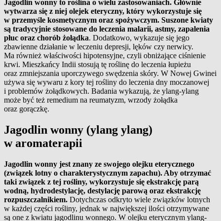
Jagodlin wonny to roślina o wielu zastosowaniach. Głównie
wytwarza się z niej olejek eteryczny, który wykorzystuje się
w przemyśle kosmetycznym oraz spożywczym. Suszone kwiaty
są tradycyjnie stosowane do leczenia malarii, astmy, zapalenia
płuc oraz chorób żołądka
. Dodatkowo, wykazuje się jego
zbawienne działanie w leczeniu depresji, lęków czy nerwicy.
Ma również właściwości hipotensyjne, czyli obniżające ciśnienie
krwi. Mieszkańcy Indii stosują tę roślinę do leczenia łupieżu
oraz zmniejszania uporczywego swędzenia skóry. W Nowej Gwinei
używa się wywaru z kory tej rośliny do leczenia dny moczanowej
i problemów żołądkowych. Badania wykazują, że ylang-ylang
może być też remedium na reumatyzm, wrzody żołądka
oraz gorączkę.
Jagodlin wonny (ylang ylang)
w aromaterapii
Jagodlin wonny jest znany ze swojego olejku eterycznego
(związek lotny o charakterystycznym zapachu). Aby otrzymać
taki związek z tej rośliny, wykorzystuje się ekstrakcję parą
wodną, hydrodestylację, destylację parową oraz ekstrakcję
rozpuszczalnikiem.
Dotychczas odkryto wiele związków lotnych
w każdej części rośliny, jednak w największej ilości otrzymywane
są one z kwiatu jagodlinu wonnego. W olejku eterycznym ylang-