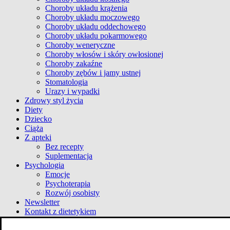
Choroby układu krążenia
Choroby układu moczowego
Choroby układu oddechowego
Choroby układu pokarmowego
Choroby weneryczne
Choroby włosów i skóry owłosionej
Choroby zakaźne
Choroby zębów i jamy ustnej
Stomatologia
Urazy i wypadki
Zdrowy styl życia
Diety
Dziecko
Ciąża
Z apteki
Bez recepty
Suplementacja
Psychologia
Emocje
Psychoterapia
Rozwój osobisty
Newsletter
Kontakt z dietetykiem