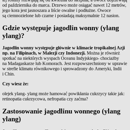
od października do marca. Drzewo może osiągać nawet 12 metrów,
jego kora jest jasnoszara a liście owalne i podłużne. Owoce
są ciemnozielone lub czarne i posiadają maksymalnie 12 nasion.
Gdzie występuje jagodlin wonny (ylang
ylang)?
Jagodlin wonny występuje głównie w klimacie tropikalnej Azji
np. na Filipinach, w Malezji czy Indonezji.
Można je również
spotkać na niektórych wyspach Oceanu Indyjskiego- chociażby
na Madagaskarze lub Komorach. Jest rozpowszechniony w uprawie
w strefie klimatu równikowego i sprowadzony do Ameryki, Indii
i Chin.
Czy wiesz że:
olejek ylang- ylang może hamować powikłania cukrzycy takie jak:
retinopatia cukrzycowa, nefropatia czy zaćma?
Zastosowanie jagodlinu wonnego (ylang
ylang)