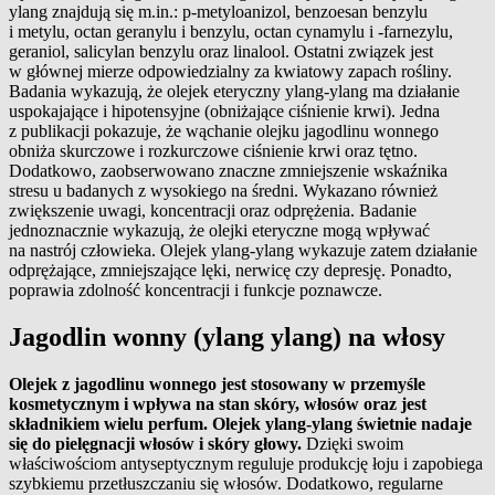
ylang znajdują się m.in.: p-metyloanizol, benzoesan benzylu
i metylu, octan geranylu i benzylu, octan cynamylu i -farnezylu,
geraniol, salicylan benzylu oraz linalool. Ostatni związek jest
w głównej mierze odpowiedzialny za kwiatowy zapach rośliny.
Badania wykazują, że olejek eteryczny ylang-ylang ma działanie
uspokajające i hipotensyjne (obniżające ciśnienie krwi). Jedna
z publikacji pokazuje, że wąchanie olejku jagodlinu wonnego
obniża skurczowe i rozkurczowe ciśnienie krwi oraz tętno.
Dodatkowo, zaobserwowano znaczne zmniejszenie wskaźnika
stresu u badanych z wysokiego na średni. Wykazano również
zwiększenie uwagi, koncentracji oraz odprężenia. Badanie
jednoznacznie wykazują, że olejki eteryczne mogą wpływać
na nastrój człowieka. Olejek ylang-ylang wykazuje zatem działanie
odprężające, zmniejszające lęki, nerwicę czy depresję. Ponadto,
poprawia zdolność koncentracji i funkcje poznawcze.
Jagodlin wonny (ylang ylang) na włosy
Olejek z jagodlinu wonnego jest stosowany w przemyśle
kosmetycznym i wpływa na stan skóry, włosów oraz jest
składnikiem wielu perfum. Olejek ylang-ylang świetnie nadaje
się do pielęgnacji włosów i skóry głowy.
Dzięki swoim
właściwościom antyseptycznym reguluje produkcję łoju i zapobiega
szybkiemu przetłuszczaniu się włosów. Dodatkowo, regularne