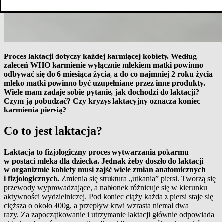
Proces laktacji dotyczy każdej karmiącej kobiety. Według
zaleceń WHO karmienie wyłącznie mlekiem matki powinno
odbywać się do 6 miesiąca życia, a do co najmniej 2 roku życia
mleko matki powinno być uzupełniane przez inne produkty.
Wiele mam zadaje sobie pytanie, jak dochodzi do laktacji?
Czym ją pobudzać? Czy kryzys laktacyjny oznacza koniec
karmienia piersią?
Co to jest laktacja?
Laktacja to fizjologiczny proces wytwarzania pokarmu
w postaci mleka dla dziecka. Jednak żeby doszło do laktacji
w organizmie kobiety musi zajść wiele zmian anatomicznych
i fizjologicznych.
Zmienia się struktura „utkania” piersi. Tworzą się
przewody wyprowadzające, a nabłonek różnicuje się w kierunku
aktywności wydzielniczej. Pod koniec ciąży każda z piersi staje się
cięższa o około 400g, a przepływ krwi wzrasta niemal dwa
razy.
Za zapoczątkowanie i utrzymanie laktacji głównie odpowiada