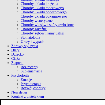
Choroby układu krążenia
Choroby układu moczowego
Choroby układu oddechowego
Choroby układu pokarmowego
Choroby weneryczne
Choroby włosów i skóry owłosionej
Choroby zakaźne
Choroby zębów i jamy ustnej
Stomatologia
Urazy i wypadki
Zdrowy styl życia
Diety
Dziecko
Ciąża
Z apteki
Bez recepty
Suplementacja
Psychologia
Emocje
Psychoterapia
Rozwój osobisty
Newsletter
Kontakt z dietetykiem