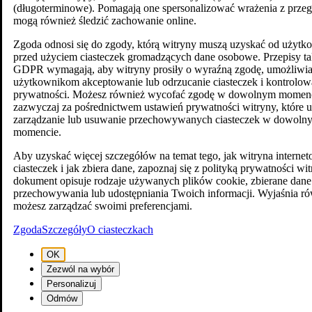
(długoterminowe). Pomagają one spersonalizować wrażenia z przegl
mogą również śledzić zachowanie online.
Zgoda odnosi się do zgody, którą witryny muszą uzyskać od użyt
przed użyciem ciasteczek gromadzących dane osobowe. Przepisy ta
GDPR wymagają, aby witryny prosiły o wyraźną zgodę, umożliwia
użytkownikom akceptowanie lub odrzucanie ciasteczek i kontrolow
prywatności. Możesz również wycofać zgodę w dowolnym momenc
zazwyczaj za pośrednictwem ustawień prywatności witryny, które 
zarządzanie lub usuwanie przechowywanych ciasteczek w dowoln
momencie.
Aby uzyskać więcej szczegółów na temat tego, jak witryna intern
ciasteczek i jak zbiera dane, zapoznaj się z polityką prywatności wi
dokument opisuje rodzaje używanych plików cookie, zbierane dane
przechowywania lub udostępniania Twoich informacji. Wyjaśnia ró
możesz zarządzać swoimi preferencjami.
Zgoda
Szczegóły
O ciasteczkach
OK
Zezwól na wybór
Personalizuj
Odmów