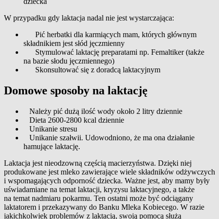
dziecka
W przypadku gdy laktacja nadal nie jest wystarczająca:
Pić herbatki dla karmiących mam, których głównym
składnikiem jest słód jęczmienny
Stymulować laktację preparatami np. Femaltiker (także
na bazie słodu jęczmiennego)
Skonsultować się z doradcą laktacyjnym
Domowe sposoby na laktację
Należy pić dużą ilość wody około 2 litry dziennie
Dieta 2600-2800 kcal dziennie
Unikanie stresu
Unikanie szałwii. Udowodniono, że ma ona działanie
hamujące laktację.
Laktacja jest nieodzowną częścią macierzyństwa. Dzięki niej
produkowane jest mleko zawierające wiele składników odżywczych
i wspomagających odporność dziecka. Ważne jest, aby mamy były
uświadamiane na temat laktacji, kryzysu laktacyjnego, a także
na temat nadmiaru pokarmu. Ten ostatni może być odciągany
laktatorem i przekazywany do Banku Mleka Kobiecego. W razie
jakichkolwiek problemów z laktacją, swoją pomocą służą