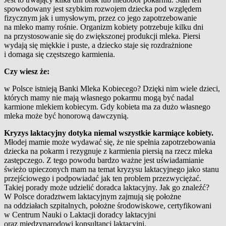
spowodowany jest szybkim rozwojem dziecka pod względem
fizycznym jak i umysłowym, przez co jego zapotrzebowanie
na mleko mamy rośnie. Organizm kobiety potrzebuje kilku dni
na przystosowanie się do zwiększonej produkcji mleka. Piersi
wydają się miękkie i puste, a dziecko staje się rozdrażnione
i domaga się częstszego karmienia.
Czy wiesz że:
w Polsce istnieją Banki Mleka Kobiecego? Dzięki nim wiele dzieci,
których mamy nie mają własnego pokarmu mogą być nadal
karmione mlekiem kobiecym. Gdy kobieta ma za dużo własnego
mleka może być honorową dawczynią.
Kryzys laktacyjny dotyka niemal wszystkie karmiące kobiety.
Młodej mamie może wydawać się, że nie spełnia zapotrzebowania
dziecka na pokarm i rezygnuje z karmienia piersią na rzecz mleka
zastępczego. Z tego powodu bardzo ważne jest uświadamianie
świeżo upieczonych mam na temat kryzysu laktacyjnego jako stanu
przejściowego i podpowiadać jak ten problem przezwyciężać.
Takiej porady może udzielić doradca laktacyjny. Jak go znaleźć?
W Polsce doradztwem laktacyjnym zajmują się położne
na oddziałach szpitalnych, położne środowiskowe, certyfikowani
w Centrum Nauki o Laktacji doradcy laktacyjni
oraz międzynarodowi konsultanci laktacyjni.