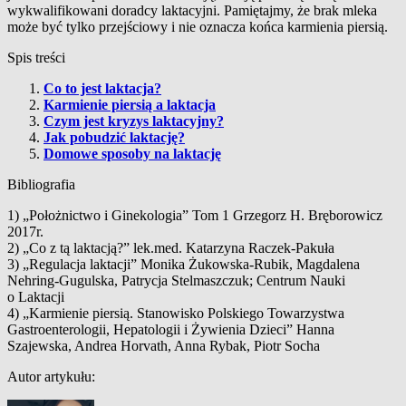
wykwalifikowani doradcy laktacyjni. Pamiętajmy, że brak mleka
może być tylko przejściowy i nie oznacza końca karmienia piersią.
Spis treści
Co to jest laktacja?
Karmienie piersią a laktacja
Czym jest kryzys laktacyjny?
Jak pobudzić laktację?
Domowe sposoby na laktację
Bibliografia
1) „Położnictwo i Ginekologia” Tom 1 Grzegorz H. Bręborowicz
2017r.
2) „Co z tą laktacją?” lek.med. Katarzyna Raczek-Pakuła
3) „Regulacja laktacji” Monika Żukowska-Rubik, Magdalena
Nehring-Gugulska, Patrycja Stelmaszczuk; Centrum Nauki
o Laktacji
4) „Karmienie piersią. Stanowisko Polskiego Towarzystwa
Gastroenterologii, Hepatologii i Żywienia Dzieci” Hanna
Szajewska, Andrea Horvath, Anna Rybak, Piotr Socha
Autor artykułu: