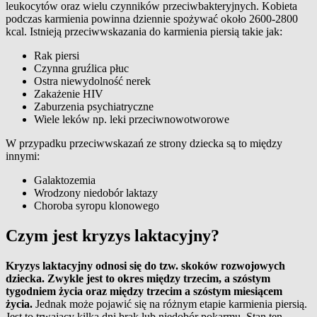
leukocytów oraz wielu czynników przeciwbakteryjnych.
Kobieta
podczas karmienia powinna dziennie spożywać około 2600-2800
kcal.
Istnieją przeciwwskazania do karmienia piersią takie jak:
Rak piersi
Czynna gruźlica płuc
Ostra niewydolność nerek
Zakażenie HIV
Zaburzenia psychiatryczne
Wiele leków np. leki przeciwnowotworowe
W przypadku przeciwwskazań ze strony dziecka są to między
innymi:
Galaktozemia
Wrodzony niedobór laktazy
Choroba syropu klonowego
Czym jest kryzys laktacyjny?
Kryzys laktacyjny odnosi się do tzw. skoków rozwojowych
dziecka. Zwykle jest to okres między trzecim, a szóstym
tygodniem życia oraz między trzecim a szóstym miesiącem
życia.
Jednak może pojawić się na różnym etapie karmienia piersią.
Jest to trwający kilka dni brak lub niedobór pokarmu. Stan ten