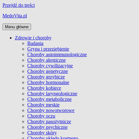
Przejdź do treści
MedoVita.pl
Menu główne
Zdrowie i choroby
Badania
Grypa i przeziębienie
Choroby autoimmunologiczne
Choroby alergiczne
Choroby cywilizacyjne
Choroby genetyczne
Choroby grzybicze
Choroby hormonalne
Choroby kobiece
Choroby laryngologiczne
Choroby metaboliczne
Choroby męskie
Choroby nowotworowe
Choroby oczu
Choroby pasożytnicze
Choroby psychiczne
Choroby skóry
Choroby układu kostnego