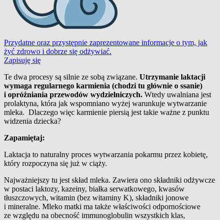
Przydatne oraz przystępnie zaprezentowane informacje o tym, jak
żyć zdrowo i dobrze się odżywiać.
Zapisuję się
Te dwa procesy są silnie ze sobą związane.
Utrzymanie laktacji
wymaga regularnego karmienia (chodzi tu głównie o ssanie)
i opróżniania przewodów wydzielniczych.
Wtedy uwalniana jest
prolaktyna, która jak wspomniano wyżej warunkuje wytwarzanie
mleka.
Dlaczego więc karmienie piersią jest takie ważne z punktu
widzenia dziecka?
Zapamiętaj:
Laktacja to naturalny proces wytwarzania pokarmu przez kobietę,
który rozpoczyna się już w ciąży.
Najważniejszy tu jest skład mleka. Zawiera ono składniki odżywcze
w postaci laktozy, kazeiny, białka serwatkowego, kwasów
tłuszczowych, witamin (bez witaminy K), składniki jonowe
i mineralne. Mleko matki ma także właściwości odpornościowe
ze względu na obecność immunoglobulin wszystkich klas,