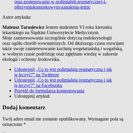
oraz-postepowanie-w-polimialgii-reumatycznej-i-
olbrzymiokomorkowym-zapaleniu-tetnic
Autor artykułu:
Mateusz Tarasiewicz
Jestem studentem VI roku kierunku
lekarskiego na Śląskim Uniwersytecie Medycznym.
Moje zainteresowania szczególnie dotyczą endokrynologii
oraz ogółu chorób wewnętrznych. Od dłuższego czasu rozwijam
także swoje zainteresowanie kuchnią wegetariańską i wegańską,
w wolnym czasie podróżuję oraz zgłębiam wiedzę w zakresie
ekologii i ochrony środowiska.
Udostępnij „Co to jest polimialgia reumatyczna i jak
ją leczyć?” na Twitterze
Udostępnij „Co to jest polimialgia reumatyczna i jak
ją leczyć?” na Facebooku
Przejdź do formularza komentowania
Udostępnij artykuł:
Dodaj komentarz
Twój adres email nie zostanie opublikowany.
Wymagane pola są
oznaczone
*