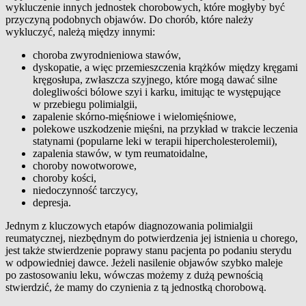
wykluczenie innych jednostek chorobowych, które mogłyby być
przyczyną podobnych objawów. Do chorób, które należy
wykluczyć, należą między innymi:
choroba zwyrodnieniowa stawów,
dyskopatie, a więc przemieszczenia krążków między kręgami
kręgosłupa, zwłaszcza szyjnego, które mogą dawać silne
dolegliwości bólowe szyi i karku, imitując te występujące
w przebiegu polimialgii,
zapalenie skórno-mięśniowe i wielomięśniowe,
polekowe uszkodzenie mięśni, na przykład w trakcie leczenia
statynami (popularne leki w terapii hipercholesterolemii),
zapalenia stawów, w tym reumatoidalne,
choroby nowotworowe,
choroby kości,
niedoczynność tarczycy,
depresja.
Jednym z kluczowych etapów diagnozowania polimialgii
reumatycznej, niezbędnym do potwierdzenia jej istnienia u chorego,
jest także stwierdzenie poprawy stanu pacjenta po podaniu sterydu
w odpowiedniej dawce. Jeżeli nasilenie objawów szybko maleje
po zastosowaniu leku, wówczas możemy z dużą pewnością
stwierdzić, że mamy do czynienia z tą jednostką chorobową.