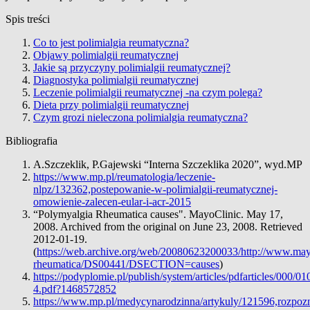
Spis treści
Co to jest polimialgia reumatyczna?
Objawy polimialgii reumatycznej
Jakie są przyczyny polimialgii reumatycznej?
Diagnostyka polimialgii reumatycznej
Leczenie polimialgii reumatycznej -na czym polega?
Dieta przy polimialgii reumatycznej
Czym grozi nieleczona polimialgia reumatyczna?
Bibliografia
A.Szczeklik, P.Gajewski “Interna Szczeklika 2020”, wyd.MP
https://www.mp.pl/reumatologia/leczenie-
nlpz/132362,postepowanie-w-polimialgii-reumatycznej-
omowienie-zalecen-eular-i-acr-2015
“Polymyalgia Rheumatica causes". MayoClinic. May 17,
2008. Archived from the original on June 23, 2008. Retrieved
2012-01-19.
(
https://web.archive.org/web/20080623200033/http://www.mayo
rheumatica/DS00441/DSECTION=causes
)
https://podyplomie.pl/publish/system/articles/pdfarticles/00
4.pdf?1468572852
https://www.mp.pl/medycynarodzinna/artykuly/121596,rozpoz