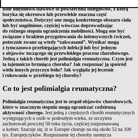
Bóle mięśniowo-stawowe to powszechna dolegliwość, z którą
boryka się okresowo lub przewlekle znaczna część
społeczeństwa. Dotyczyć one mogą konkretnego obszaru ciała
lub być uogólnione, częściej wówczas doprowadzając
do różnego stopnia ograniczenia mobilności. Mogą one być
związane z brakiem przygotowania do intensywnych ćwiczeń,
potocznie zwane są wtedy “zakwasami”. Wynikać mogą
z tymczasowo przebiegających infekcji lub być jednym
z objawów toczącego się przewlekłego procesu chorobowego.
Jedną z takich chorób jest polimialgia reumatyczna. Czym jest
ta tajemniczo brzmiąca choroba? Jak rozpoznać ją spośród
wielu innych przyczyn bólu? Jak wygląda jej leczenie
i rokowania w przebiegu tej choroby?
Co to jest polimialgia reumatyczna?
Polimialgia reumatyczna jest to zespół objawów chorobowych,
które w znacznym stopniu mogą ograniczać codzienną
aktywność chorego.
Jest jedną z częstszych chorób reumatycznych
występujących u osób w podeszłym wieku, ze szczytem
zachorowań powyżej 50 roku życia, częściej rozpoznawaną
u kobiet. Szacuje się, iż w Europie choruje na nią około 52 na 100
tys. Europejczyków. Rozpoznanie tej choroby nastręcza