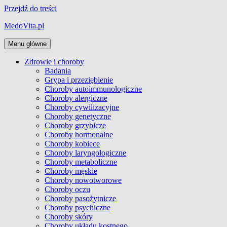
Przejdź do treści
MedoVita.pl
Menu główne
Zdrowie i choroby
Badania
Grypa i przeziębienie
Choroby autoimmunologiczne
Choroby alergiczne
Choroby cywilizacyjne
Choroby genetyczne
Choroby grzybicze
Choroby hormonalne
Choroby kobiece
Choroby laryngologiczne
Choroby metaboliczne
Choroby męskie
Choroby nowotworowe
Choroby oczu
Choroby pasożytnicze
Choroby psychiczne
Choroby skóry
Choroby układu kostnego