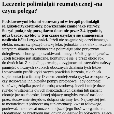
Leczenie polimialgii reumatycznej -na
czym polega?
Podstawowymi lekami stosowanymi w terapii polimialgii
są glikokortykosteroidy, powszechnie znane jako sterydy.
Steryd podaje się początkowo doustnie przez 2-4 tygodnie,
gdyż bardzo szybko w tym czasie uzyskuje się zmniejszenie
nasilenia bólu i sztywności.
Jeżeli nie osiągnie się oczekiwanego
efektu, można zwiększyć dawkę leku, jednakże brak efektu leczenia
sterydem skłania do wykluczenia polimialgii jako przyczyny
dolegliwości chorego i poszukiwania innego źródła jego objawów.
Jeżeli leczenie jest skuteczne, kontynuuje się je przez około rok
do dwóch lat. Z racji długotrwałego przyjmowania sterydów należy
pamiętać o licznych skutkach ubocznych działania tych leków
i stosowaniu profilaktyki owych powikłań leczenia, takich jak
suplementacja witaminy D celem zmniejszenia ryzyka osteoporozy,
czy stosowanie inhibitorów pompy protonowej, aby ochronić
śluzówkę żołądka przed chorobą wrzodową. Jeżeli istnieje duże
ryzyko wystąpienia owych niepożądanych działań lub pacjent
choruje już na chorobę, której objawy mogłyby zostać nasilone
przez stosowanie sterydów, dołącza się inny lek. Najczęściej jest
to metotreksat, z jednoczesną suplementacją kwasu foliowego,
ponieważ metotreksat może zmniejszać jego ilość w organizmie.
Dodatkowo, w przebiegu nasilonych dolegliwości bólowych, zaleca