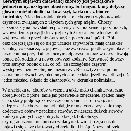
Głównym objawem omawianej choroby jest początkowo
jednostronny, następnie obustronny, ból mięśni, który dotyczy
głównie mięśni okolic barków, szyi, karku oraz bioder
i miednicy.
Niejednokrotnie utrudnia on choremu wykonywanie
czynności związanych z użyciem tych grup mięśni. Chorzy
ci skarżą się na przykład na problemy z wchodzeniem po schodach,
wstawaniem z pozycji siedzącej czy też czesaniem włosów lub
wyjmowaniem przedmiotów z wyżej położonych półek. Ból
oraz dołączające się do niego uczucie sztywności, mają charakter
zapalny, co oznacza, iż pojawiają się zwłaszcza po dłuższym okresie
bezruchu, na przykład po nocnym odpoczynku oraz w nocy i trwają
ponad pół godziny, a nawet powyżej godziny. Sztywność dotyczy
tych samych okolic ciała, co ból, że szczególnie częstym
występowaniem w obrębie mięśni szyi. Ból i sztywność poranna
co najmniej dwóch wymienionych okolic ciała, jeżeli trwa dłużej niż
jeden miesiąc, skłania do diagnostyki w kierunku polimialgii.
W przebiegu tej choroby występują także mało charakterystyczne
dolegliwości ogólne, takie jak przewlekłe zmęczenie, spadek masy
ciała, stany podgorączkowe czy obniżenie nastroju włącznie
z depresją. U chorych na polimialgię reumatyczną wystąpić mogą
dodatkowo objawy zapalenia stawów, zwłaszcza dużych stawów
kończyn górnych czy dolnych, takie jak ból, obrzęk
czy ograniczenie ruchomości w danym stawie. U części osób
pojawia się także ciastowaty obrzęk dłoni i stóp. Nazwa obrzęku