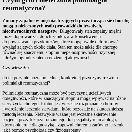
reumatyczna?
Zmiany zapalne w mięśniach zajętych przez toczącą się chorobę
mogą u nieleczonych osób prowadzić do trwałych,
nieodwracalnych następstw
. Długotrwały stan zapalny mięśni
może doprowadzać do ich zaniku, a w konsekwencji
do powstawania przykurczów, które mogą trwale deformować
wygląd zajętych okolic ciała. Stan ten może także dla chorego
równać się znacznemu stopniu niepełnosprawności fizycznej
i dużym ograniczeniem codziennej aktywności.
Czy wiesz że:
do tej pory nie poznano jednej, konkretnej przyczyny rozwoju
polimialgii reumatycznej?
Polimialgia reumatyczna może być przyczyną uciążliwych
dolegliwości, które w znaczącym stopniu mogą wpływać na różne
sfery życia chorego. Istotne jest wczesne rozpoznanie choroby
i wdrożenie leczenia sterydami, które pozostaje najskuteczniejszą
metodą leczenia. Niezwykle ważne jest wczesne skierowanie
pacjenta przez lekarza rodzinnego do specjalisty reumatologa,
który pokieruje diagnostyką i zapewni choremu zarówno leczenie,
jak i pomoc psychologa czy fizjoterapeuty.