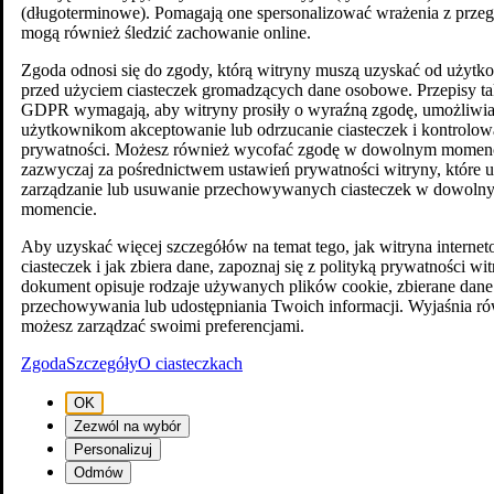
(długoterminowe). Pomagają one spersonalizować wrażenia z przegl
mogą również śledzić zachowanie online.
Zgoda odnosi się do zgody, którą witryny muszą uzyskać od użyt
przed użyciem ciasteczek gromadzących dane osobowe. Przepisy ta
GDPR wymagają, aby witryny prosiły o wyraźną zgodę, umożliwia
użytkownikom akceptowanie lub odrzucanie ciasteczek i kontrolow
prywatności. Możesz również wycofać zgodę w dowolnym momenc
zazwyczaj za pośrednictwem ustawień prywatności witryny, które 
zarządzanie lub usuwanie przechowywanych ciasteczek w dowoln
momencie.
Aby uzyskać więcej szczegółów na temat tego, jak witryna intern
ciasteczek i jak zbiera dane, zapoznaj się z polityką prywatności wi
dokument opisuje rodzaje używanych plików cookie, zbierane dane
przechowywania lub udostępniania Twoich informacji. Wyjaśnia ró
możesz zarządzać swoimi preferencjami.
Zgoda
Szczegóły
O ciasteczkach
OK
Zezwól na wybór
Personalizuj
Odmów