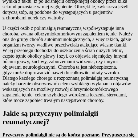
wynika z faktu, iż po uciśnięciu obrzękniętej okolicy przez kilka
sekund pozostaje w niej zagłębienie. Obrzęki te, zwłaszcza jeżeli
dotyczą stóp, są podobne do występujących u pacjentów
z chorobami nerek czy wątroby.
U części osób z polimialgią reumatyczną współwystępuje inna
choroba, zwana olbrzymiokomórkowym zapaleniem tętnic. Należy
ona do grupy chorób autoimmunologicznych, a więc takich, gdzie
organizm tworzy wadliwe przeciwciała atakujące własne tkanki.
W jej przebiegu dochodzi do uszkodzenia ścian dużych tętnic,
często tętnic okolicy głowy i szyi, co objawia się między innymi
bólami głowy, żuchwy, zaburzeniami widzenia, czy innymi
objawami neurologicznymi. Choroba ta jest niebezpieczna,
gdyż może doprowadzić nawet do całkowitej utraty wzroku.
Dlatego każdego chorego z rozpoznaną polimialgią reumatyczną
należy bacznie obserwować celem szybkiego wyłapania objawów
wskazujących na możliwy rozwój olbrzymiokomórkowego
zapalenia tętnic, celem szybkiego wdrożenia leczenia sterydami,
które może zapobiec trwałym następstwom choroby.
Jakie są przyczyny polimialgii
reumatycznej?
Przyczyny polimialgii nie są do końca poznane. Przypuszcza się,