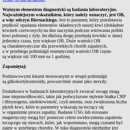
Ważnym elementem diagnostyki są badania laboratoryjne.
Najważniejszym wskaźnikiem, który należy oznaczyć, jest OB,
a więc odczyn Biernackiego.
Jest to parametr, który przedstawia
prędkość opadania elementów składowych naszej krwi (dokładnie
krwinek czerwonych) na dno naczynia podczas wirowania próbki
krwi pobranej z żyły. Im dłuższą drogę przebędą krwinki w danej
jednostce czasu, tym większe OB. Duże wartości OB
są charakterystyczne dla przewlekłych chorób zapalnych,
a w przebiegu polimialgii reumatycznej wartości OB często
są większe niż 100 mm na 1 godzinę.
Zapamiętaj:
Podstawowymi lekami stosowanymi w terapii polimialgii
są glikokortykosteroidy, powszechnie znane jako sterydy.
Dodatkowo w badaniach laboratoryjnych zwracać uwagę mogą
inne nieprawidłowości, takie jak podwyższone stężenie białka CRP
i fibrynogenu, niedokrwistość, czyli anemia, oraz zwiększona liczba
płytek krwi, które to parametry wskazują na toczący się
w organizmie proces zapalny. Badanie USG lub rezonans
magnetyczny mogą być pomocne celem uwidocznienia zapalenia
toczącego się stawach, które, jak wspomniano, mogą czasami być
zajęte w przebiegu choroby. W toku diagnostyki niezbędne jest