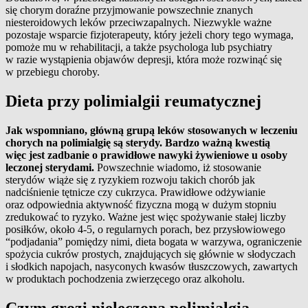
się chorym doraźne przyjmowanie powszechnie znanych
niesteroidowych leków przeciwzapalnych. Niezwykle ważne
pozostaje wsparcie fizjoterapeuty, który jeżeli chory tego wymaga,
pomoże mu w rehabilitacji, a także psychologa lub psychiatry
w razie wystąpienia objawów depresji, która może rozwinąć się
w przebiegu choroby.
Dieta przy polimialgii reumatycznej
Jak wspomniano, główną grupą leków stosowanych w leczeniu
chorych na polimialgię są sterydy. Bardzo ważną kwestią
więc jest zadbanie o prawidłowe nawyki żywieniowe u osoby
leczonej sterydami.
Powszechnie wiadomo, iż stosowanie
sterydów wiąże się z ryzykiem rozwoju takich chorób jak
nadciśnienie tętnicze czy cukrzyca. Prawidłowe odżywianie
oraz odpowiednia aktywność fizyczna mogą w dużym stopniu
zredukować to ryzyko. Ważne jest więc spożywanie stałej liczby
posiłków, około 4-5, o regularnych porach, bez przysłowiowego
“podjadania” pomiędzy nimi, dieta bogata w warzywa, ograniczenie
spożycia cukrów prostych, znajdujących się głównie w słodyczach
i słodkich napojach, nasyconych kwasów tłuszczowych, zawartych
w produktach pochodzenia zwierzęcego oraz alkoholu.
Czym grozi nieleczona polimialgia