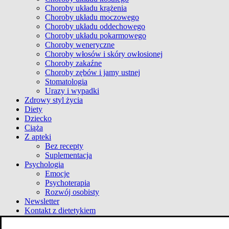
Choroby układu krążenia
Choroby układu moczowego
Choroby układu oddechowego
Choroby układu pokarmowego
Choroby weneryczne
Choroby włosów i skóry owłosionej
Choroby zakaźne
Choroby zębów i jamy ustnej
Stomatologia
Urazy i wypadki
Zdrowy styl życia
Diety
Dziecko
Ciąża
Z apteki
Bez recepty
Suplementacja
Psychologia
Emocje
Psychoterapia
Rozwój osobisty
Newsletter
Kontakt z dietetykiem