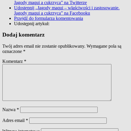
Jagody maqui a cukrzyca” na Twitterze
Udostępnij „Jagody maqui – właściwości i zastosowanie.
Jagody maqui a cukrzyca” na Facebooku
Przejdź do formularza komentowania
Udostępnij artykuł:
Dodaj komentarz
Twój adres email nie zostanie opublikowany.
Wymagane pola są
oznaczone
*
Komentarz
*
Nazwa
*
Adres email
*