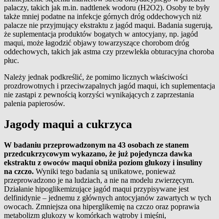
palaczy, takich jak m.in. nadtlenek wodoru (H2O2). Osoby te były
także mniej podatne na infekcje górnych dróg oddechowych niż
palacze nie przyjmujący ekstraktu z jagód maqui. Badania sugerują,
że suplementacja produktów bogatych w antocyjany, np. jagód
maqui, może łagodzić objawy towarzyszące chorobom dróg
oddechowych, takich jak astma czy przewlekła obturacyjna choroba
płuc.
Należy jednak podkreślić, że pomimo licznych właściwości
prozdrowotnych i przeciwzapalnych jagód maqui, ich suplementacja
nie zastąpi z pewnością korzyści wynikających z zaprzestania
palenia papierosów.
Jagody maqui a cukrzyca
W badaniu przeprowadzonym na 43 osobach ze stanem
przedcukrzycowym wykazano, że już pojedyncza dawka
ekstraktu z owoców maqui obniża poziom glukozy i insuliny
na czczo.
Wyniki tego badania są unikatowe, ponieważ
przeprowadzono je na ludziach, a nie na modelu zwierzęcym.
Działanie hipoglikemizujące jagód maqui przypisywane jest
delfinidynie – jednemu z głównych antocyjanów zawartych w tych
owocach. Zmniejsza ona hiperglikemię na czczo oraz poprawia
metabolizm glukozy w komórkach wątroby i mięśni,