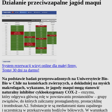
Działanie przeciwzapalne jagód maqui
System rezerwacji wizyt online dla małej firmy.
Testuj 30 dni za darmo!
Na podstawie badań przeprowadzonych na Uniwersytecie Bio-
Bio w Chile na komórkach zwierzęcych, a dokładniej na mysich
makrofagach, wykazano, że jagody maqui mogą stanowić
naturalny inhibitor cyklooksygenazy COX-2
– enzymu,
który odgrywa główną rolę w powstawaniu prostanoidów – grupy
związków, do których zaliczamy prostaglandyny, prostacyklinę
i tromboksan A2. Substancje te są mediatorami stanu zapalnego
i uczestniczą w przekazywaniu bodźców bólowych. W warunkach