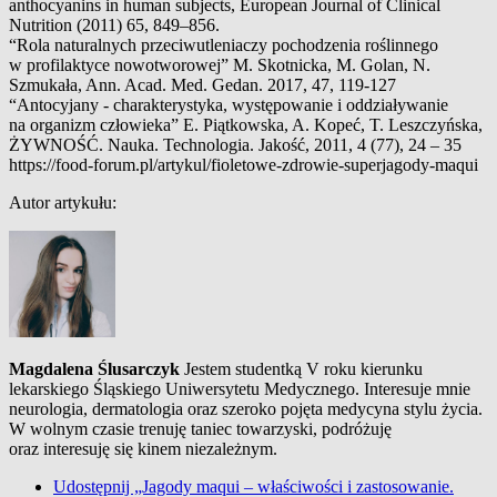
anthocyanins in human subjects, European Journal of Clinical
Nutrition (2011) 65, 849–856.
“Rola naturalnych przeciwutleniaczy pochodzenia roślinnego
w profilaktyce nowotworowej” M. Skotnicka, M. Golan, N.
Szmukała, Ann. Acad. Med. Gedan. 2017, 47, 119-127
“Antocyjany - charakterystyka, występowanie i oddziaływanie
na organizm człowieka” E. Piątkowska, A. Kopeć, T. Leszczyńska,
ŻYWNOŚĆ. Nauka. Technologia. Jakość, 2011, 4 (77), 24 – 35
https://food-forum.pl/artykul/fioletowe-zdrowie-superjagody-maqui
Autor artykułu:
Magdalena Ślusarczyk
Jestem studentką V roku kierunku
lekarskiego Śląskiego Uniwersytetu Medycznego. Interesuje mnie
neurologia, dermatologia oraz szeroko pojęta medycyna stylu życia.
W wolnym czasie trenuję taniec towarzyski, podróżuję
oraz interesuję się kinem niezależnym.
Udostępnij „Jagody maqui – właściwości i zastosowanie.