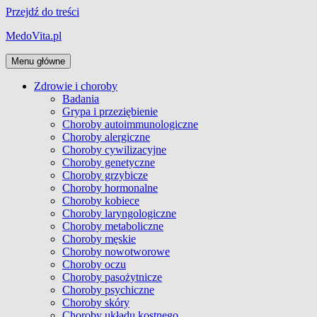
Przejdź do treści
MedoVita.pl
Menu główne
Zdrowie i choroby
Badania
Grypa i przeziębienie
Choroby autoimmunologiczne
Choroby alergiczne
Choroby cywilizacyjne
Choroby genetyczne
Choroby grzybicze
Choroby hormonalne
Choroby kobiece
Choroby laryngologiczne
Choroby metaboliczne
Choroby męskie
Choroby nowotworowe
Choroby oczu
Choroby pasożytnicze
Choroby psychiczne
Choroby skóry
Choroby układu kostnego