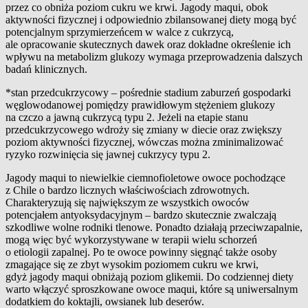
przez co obniża poziom cukru we krwi. Jagody maqui, obok
aktywności fizycznej i odpowiednio zbilansowanej diety mogą być
potencjalnym sprzymierzeńcem w walce z cukrzycą,
ale opracowanie skutecznych dawek oraz dokładne określenie ich
wpływu na metabolizm glukozy wymaga przeprowadzenia dalszych
badań klinicznych.
*stan przedcukrzycowy – pośrednie stadium zaburzeń gospodarki
węglowodanowej pomiędzy prawidłowym stężeniem glukozy
na czczo a jawną cukrzycą typu 2. Jeżeli na etapie stanu
przedcukrzycowego wdroży się zmiany w diecie oraz zwiększy
poziom aktywności fizycznej, wówczas można zminimalizować
ryzyko rozwinięcia się jawnej cukrzycy typu 2.
Jagody maqui to niewielkie ciemnofioletowe owoce pochodzące
z Chile o bardzo licznych właściwościach zdrowotnych.
Charakteryzują się największym ze wszystkich owoców
potencjałem antyoksydacyjnym – bardzo skutecznie zwalczają
szkodliwe wolne rodniki tlenowe. Ponadto działają przeciwzapalnie,
mogą więc być wykorzystywane w terapii wielu schorzeń
o etiologii zapalnej. Po te owoce powinny sięgnąć także osoby
zmagające się ze zbyt wysokim poziomem cukru we krwi,
gdyż jagody maqui obniżają poziom glikemii. Do codziennej diety
warto włączyć sproszkowane owoce maqui, które są uniwersalnym
dodatkiem do koktajli, owsianek lub deserów.