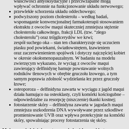
właściwości antyoksydacyjne i przeciwzapalne mogą
wpływać ochronnie na funkcjonowanie układu nerwowego;
przewlekłe schorzenia układu oddechowego;
podwyższony poziom cholesterolu – według badań,
wspomaganie konwencjonalnej farmakoterapii stosowaniem
ekstraktu z owoców maqui skuteczniej zmniejsza stężenie
cholesterolu całkowitego, frakcji LDL (tzw. “złego
cholesterolu”) oraz trójglicerydów we krwi;
zespół suchego oka – stan ten charakteryzuje się uczuciem
piasku pod powiekami, światłowstrętem, łzawieniem
oraz zaczerwienieniem spojówek i dotyczy najczęściej kobiet
w okresie okołomenopauzalnym. W badaniu na modelu
zwierzęcym wykazano, że wyciąg z owoców maqui
zawierający delfinidynę hamuje powstawanie wolnych
rodników tlenowych w obrębie gruczołu łzowego, a tym
samym poprawia zdolność wydzielania łez przez gruczoły
łzowe;
osteoporoza – delfinidyna zawarta w wyciągu z jagód maqui
działa hamująco na osteoklasty, czyli komórki kościogubne –
odpowiedzialne za resorpcję (niszczenie) tkanki kostnej;
fotostarzenie skóry – delfinidyna zawarta w jagodach maqui
zmniejsza uszkodzenia DNA wywoływane przez szkodliwe
promieniowanie UVB oraz wpływa protekcyjnie na komórki
skóry, spowalniając procesy fotostarzenia się skóry.