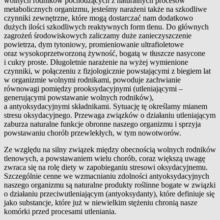
wolnych rodników pochodzących z naturalnych procesów
metabolicznych organizmu, jesteśmy narażeni także na szkodliwe
czynniki zewnętrzne, które mogą dostarczać nam dodatkowo
dużych ilości szkodliwych reaktywnych form tlenu. Do głównych
zagrożeń środowiskowych zaliczamy duże zanieczyszczenie
powietrza, dym tytoniowy, promieniowanie ultrafioletowe
oraz wysokoprzetworzoną żywność, bogatą w tłuszcze nasycone
i cukry proste. Długoletnie narażenie na wyżej wymienione
czynniki, w połączeniu z fizjologicznie powstającymi z biegiem lat
w organizmie wolnymi rodnikami, powoduje zachwianie
równowagi pomiędzy prooksydacyjnymi (utleniającymi –
generującymi powstawanie wolnych rodników),
a antyoksydacyjnymi składnikami. Sytuację tę określamy mianem
stresu oksydacyjnego. Przewaga związków o działaniu utleniającym
zaburza naturalne funkcje obronne naszego organizmu i sprzyja
powstawaniu chorób przewlekłych, w tym nowotworów.
Ze względu na silny związek między obecnością wolnych rodników
tlenowych, a powstawaniem wielu chorób, coraz większą uwagę
zwraca się na rolę diety w zapobieganiu stresowi oksydacyjnemu.
Szczególnie cenne we wzmacnianiu zdolności antyoksydacyjnych
naszego organizmu są naturalne produkty roślinne bogate w związki
o działaniu przeciwutleniającym (antyoksydanty), które definiuje się
jako substancje, które już w niewielkim stężeniu chronią nasze
komórki przed procesami utleniania.