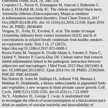
Functional Foods 2014, 10, 346–354.
Cespedes CL, Pavon N, Dominguez M, Alarcon J, Balbontin C,
Kubo I, El-Hafidi M, Avila JG. The chilean superfruit black-berry
Aristotelia chilensis (Elaeocarpaceae), Maqui as mediator
in inflammation-associated disorders. Food Chem Toxicol. 2017
Oct;108(Pt B):438-450. doi: 10.1016/j.fct.2016.12.036. Epub 2016
Dec 28. PMID: 28040469.
Vergara, D., Ávila, D., Escobar, E. et al. The intake of maqui
(Aristotelia chilensis) berry extract normalizes H2O2 and IL-6
concentrations in exhaled breath condensate from healthy smokers -
an explorative study. Nutr J 14, 27 (2015).
https://doi.org/10.1186/s12937-015-0008-1
Reyes-Farias M, Vasquez K, Ovalle-Marin A, Fuentes F, Parra C,
Quitral V, Jimenez P, Garcia-Diaz DF. Chilean native fruit extracts
inhibit inflammation linked to the pathogenic interaction between
adipocytes and macrophages. J Med Food. 2015 May;18(5):601-8.
doi: 10.1089/jmf.2014.0031. Epub 2014 Oct 10. PMID: 25302660;
PMCID: PMC4410449.
Bin Hafeez B, Asim M, Siddiqui IA, Adhami VM, Murtaza I,
Mukhtar H. Delphinidin, a dietary anthocyanidin in pigmented fruits
and vegetables: a new weapon to blunt prostate cancer growth. Cell
Cycle. 2008;7(21):3320-3326. doi:10.4161/cc.7.21.6969
Jin Y., Alimbetov D., George T. i wsp. A randomised trial
to investigate the effects of acuteconsumption of a blackcurrant juice
drink on markers of vascular reactivity and bioavailability of