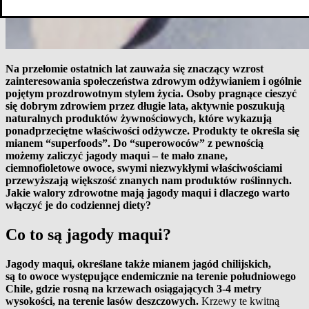
Na przełomie ostatnich lat zauważa się znaczący wzrost
zainteresowania społeczeństwa zdrowym odżywianiem i ogólnie
pojętym prozdrowotnym stylem życia. Osoby pragnące cieszyć
się dobrym zdrowiem przez długie lata, aktywnie poszukują
naturalnych produktów żywnościowych, które wykazują
ponadprzeciętne właściwości odżywcze. Produkty te określa się
mianem “superfoods”. Do “superowoców” z pewnością
możemy zaliczyć jagody maqui – te mało znane,
ciemnofioletowe owoce, swymi niezwykłymi właściwościami
przewyższają większość znanych nam produktów roślinnych.
Jakie walory zdrowotne mają jagody maqui i dlaczego warto
włączyć je do codziennej diety?
Co to są jagody maqui?
Jagody maqui, określane także mianem jagód chilijskich,
są to owoce występujące endemicznie na terenie południowego
Chile, gdzie rosną na krzewach osiągających 3-4 metry
wysokości, na terenie lasów deszczowych.
Krzewy te kwitną