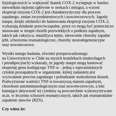
fizjologicznych w większość tkanek COX-2 występuje w bardzo
niewielkim stężeniu (głównie w nerkach i mózgu), a wzrost
ekspresji enzymu COX-2 jest charakterystyczny dla procesu
zapalnego, zmian zwyrodnieniowych i nowotworowych. Jagody
maqui, dzięki zdolności do hamowania ekspresji enzymu COX-2,
wykazują działanie przeciwzapalne, przez co mogą być pomocniczo
stosowane w terapii chorób przewlekłych o podłożu zapalnym,
takich jak cukrzyca, miażdżyca tętnic, nieswoiste choroby zapalne
jelit, schorzenia reumatologiczne, choroby neurodegeneracyjne
oraz nowotworowe.
Wyniki innego badania, również przeprowadzonego
na Uniwersytecie w Chile na mysich komórkach (makrofagach
i preadipocytach) wykazały, że jagody maqui mogą hamować
ekspresję genu kodującego TNF-α – jedną z najważniejszych
cytokin prozapalnych w organizmie, której zadaniem jest
wyzwalanie procesu zapalnego i pobudzanie uszkodzenia tkanek.
Podwyższone wartości TNF-α towarzyszą stanom zapalnym,
chorobom autoimmunologicznym oraz nowotworowym, a leki
hamujące aktywność tej cytokiny są powszechnie wykorzystywane
m.in. w leczeniu schorzeń reumatycznych, takich jak reumatoidalne
zapalenie stawów (RZS).
Czy wiesz że: