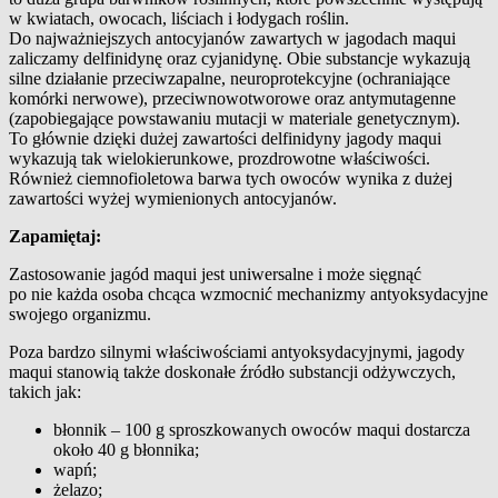
w kwiatach, owocach, liściach i łodygach roślin.
Do najważniejszych antocyjanów zawartych w jagodach maqui
zaliczamy delfinidynę oraz cyjanidynę. Obie substancje wykazują
silne działanie przeciwzapalne, neuroprotekcyjne (ochraniające
komórki nerwowe), przeciwnowotworowe oraz antymutagenne
(zapobiegające powstawaniu mutacji w materiale genetycznym).
To głównie dzięki dużej zawartości delfinidyny jagody maqui
wykazują tak wielokierunkowe, prozdrowotne właściwości.
Również ciemnofioletowa barwa tych owoców wynika z dużej
zawartości wyżej wymienionych antocyjanów.
Zapamiętaj:
Zastosowanie jagód maqui jest uniwersalne i może sięgnąć
po nie każda osoba chcąca wzmocnić mechanizmy antyoksydacyjne
swojego organizmu.
Poza bardzo silnymi właściwościami antyoksydacyjnymi, jagody
maqui stanowią także doskonałe źródło substancji odżywczych,
takich jak:
błonnik – 100 g sproszkowanych owoców maqui dostarcza
około 40 g błonnika;
wapń;
żelazo;