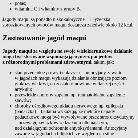
potas;
witamina C i witaminy z grupy B.
Jagody maqui są ponadto niskokaloryczne – 1 łyżeczka
sproszkowanych owoców maqui dostarcza zaledwie około 12 kcal.
Zastosowanie jagód maqui
Jagody maqui ze względu na swoje wielokierunkowe działanie
mogą być stosowane wspomagająco przez pacjentów
z różnorodnymi problemami zdrowotnymi,
takimi jak:
stan przedcukrzycowy i cukrzyca – antocyjany zawarte
w jagodach maqui wykazują działanie obniżające poziom
glukozy we krwi, co zostało omówione w dalszej części
artykułu;
przewlekłe choroby zapalne np. reumatoidalne zapalenie
stawów;
choroby ośrodkowego układu nerwowego np. epilepsja
(padaczka) – badania wykazują, że niektóre napady
padaczkowe mogą być wywoływane przez stres oksydacyjny
– przewagę związków o działaniu utleniającym,
nad działającymi ochronnie antyoksydantami. Antocyjany
zawarte w jagodach chilijskich ze względu na silne