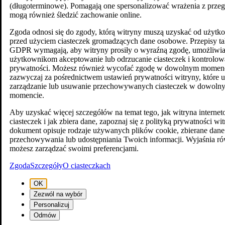
(długoterminowe). Pomagają one spersonalizować wrażenia z przegl
mogą również śledzić zachowanie online.
Zgoda odnosi się do zgody, którą witryny muszą uzyskać od użyt
przed użyciem ciasteczek gromadzących dane osobowe. Przepisy ta
GDPR wymagają, aby witryny prosiły o wyraźną zgodę, umożliwia
użytkownikom akceptowanie lub odrzucanie ciasteczek i kontrolow
prywatności. Możesz również wycofać zgodę w dowolnym momenc
zazwyczaj za pośrednictwem ustawień prywatności witryny, które 
zarządzanie lub usuwanie przechowywanych ciasteczek w dowoln
momencie.
Aby uzyskać więcej szczegółów na temat tego, jak witryna intern
ciasteczek i jak zbiera dane, zapoznaj się z polityką prywatności wi
dokument opisuje rodzaje używanych plików cookie, zbierane dane
przechowywania lub udostępniania Twoich informacji. Wyjaśnia ró
możesz zarządzać swoimi preferencjami.
Zgoda
Szczegóły
O ciasteczkach
OK
Zezwól na wybór
Personalizuj
Odmów