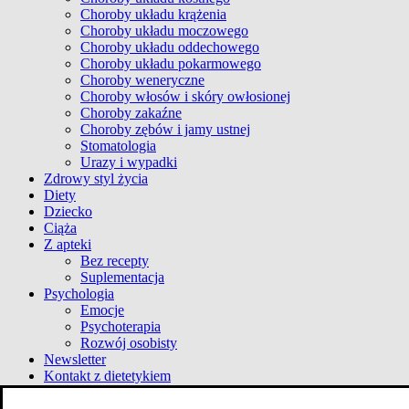
Choroby układu krążenia
Choroby układu moczowego
Choroby układu oddechowego
Choroby układu pokarmowego
Choroby weneryczne
Choroby włosów i skóry owłosionej
Choroby zakaźne
Choroby zębów i jamy ustnej
Stomatologia
Urazy i wypadki
Zdrowy styl życia
Diety
Dziecko
Ciąża
Z apteki
Bez recepty
Suplementacja
Psychologia
Emocje
Psychoterapia
Rozwój osobisty
Newsletter
Kontakt z dietetykiem