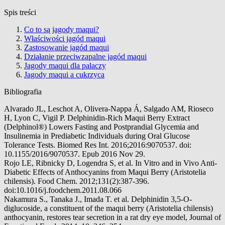
Spis treści
Co to są jagody maqui?
Właściwości jagód maqui
Zastosowanie jagód maqui
Działanie przeciwzapalne jagód maqui
Jagody maqui dla palaczy
Jagody maqui a cukrzyca
Bibliografia
Alvarado JL, Leschot A, Olivera-Nappa Á, Salgado AM, Rioseco
H, Lyon C, Vigil P. Delphinidin-Rich Maqui Berry Extract
(Delphinol®) Lowers Fasting and Postprandial Glycemia and
Insulinemia in Prediabetic Individuals during Oral Glucose
Tolerance Tests. Biomed Res Int. 2016;2016:9070537. doi:
10.1155/2016/9070537. Epub 2016 Nov 29.
Rojo LE, Ribnicky D, Logendra S, et al. In Vitro and in Vivo Anti-
Diabetic Effects of Anthocyanins from Maqui Berry (Aristotelia
chilensis). Food Chem. 2012;131(2):387-396.
doi:10.1016/j.foodchem.2011.08.066
Nakamura S., Tanaka J., Imada T. et al. Delphinidin 3,5-O-
diglucoside, a constituent of the maqui berry (Aristotelia chilensis)
anthocyanin, restores tear secretion in a rat dry eye model, Journal of