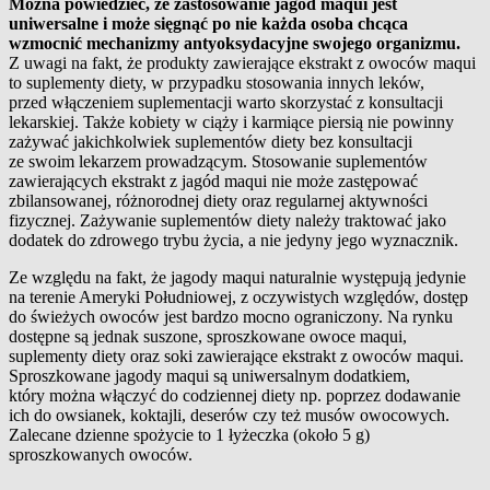
Można powiedzieć, że zastosowanie jagód maqui jest
uniwersalne i może sięgnąć po nie każda osoba chcąca
wzmocnić mechanizmy antyoksydacyjne swojego organizmu.
Z uwagi na fakt, że produkty zawierające ekstrakt z owoców maqui
to suplementy diety, w przypadku stosowania innych leków,
przed włączeniem suplementacji warto skorzystać z konsultacji
lekarskiej. Także kobiety w ciąży i karmiące piersią nie powinny
zażywać jakichkolwiek suplementów diety bez konsultacji
ze swoim lekarzem prowadzącym. Stosowanie suplementów
zawierających ekstrakt z jagód maqui nie może zastępować
zbilansowanej, różnorodnej diety oraz regularnej aktywności
fizycznej. Zażywanie suplementów diety należy traktować jako
dodatek do zdrowego trybu życia, a nie jedyny jego wyznacznik.
Ze względu na fakt, że jagody maqui naturalnie występują jedynie
na terenie Ameryki Południowej, z oczywistych względów, dostęp
do świeżych owoców jest bardzo mocno ograniczony. Na rynku
dostępne są jednak suszone, sproszkowane owoce maqui,
suplementy diety oraz soki zawierające ekstrakt z owoców maqui.
Sproszkowane jagody maqui są uniwersalnym dodatkiem,
który można włączyć do codziennej diety np. poprzez dodawanie
ich do owsianek, koktajli, deserów czy też musów owocowych.
Zalecane dzienne spożycie to 1 łyżeczka (około 5 g)
sproszkowanych owoców.