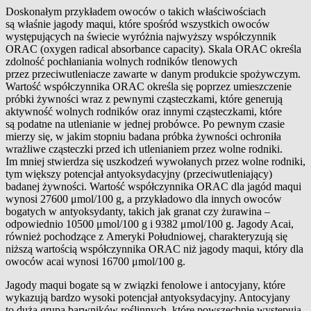
Doskonałym przykładem owoców o takich właściwościach
są właśnie jagody maqui, które spośród wszystkich owoców
występujących na świecie wyróżnia najwyższy współczynnik
ORAC (oxygen radical absorbance capacity). Skala ORAC określa
zdolność pochłaniania wolnych rodników tlenowych
przez przeciwutleniacze zawarte w danym produkcie spożywczym.
Wartość współczynnika ORAC określa się poprzez umieszczenie
próbki żywności wraz z pewnymi cząsteczkami, które generują
aktywność wolnych rodników oraz innymi cząsteczkami, które
są podatne na utlenianie w jednej probówce. Po pewnym czasie
mierzy się, w jakim stopniu badana próbka żywności ochroniła
wrażliwe cząsteczki przed ich utlenianiem przez wolne rodniki.
Im mniej stwierdza się uszkodzeń wywołanych przez wolne rodniki,
tym większy potencjał antyoksydacyjny (przeciwutleniający)
badanej żywności. Wartość współczynnika ORAC dla jagód maqui
wynosi 27600 μmol/100 g, a przykładowo dla innych owoców
bogatych w antyoksydanty, takich jak granat czy żurawina –
odpowiednio 10500 μmol/100 g i 9382 μmol/100 g. Jagody Acai,
również pochodzące z Ameryki Południowej, charakteryzują się
niższą wartością współczynnika ORAC niż jagody maqui, który dla
owoców acai wynosi 16700 μmol/100 g.
Jagody maqui bogate są w związki fenolowe i antocyjany, które
wykazują bardzo wysoki potencjał antyoksydacyjny. Antocyjany
to duża grupa barwników roślinnych, które powszechnie występują