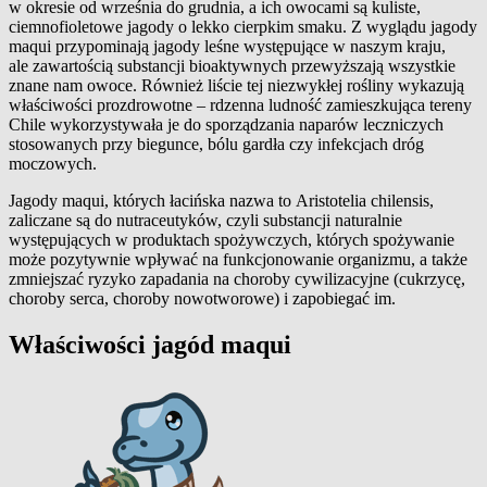
w okresie od września do grudnia, a ich owocami są kuliste,
ciemnofioletowe jagody o lekko cierpkim smaku. Z wyglądu jagody
maqui przypominają jagody leśne występujące w naszym kraju,
ale zawartością substancji bioaktywnych przewyższają wszystkie
znane nam owoce. Również liście tej niezwykłej rośliny wykazują
właściwości prozdrowotne – rdzenna ludność zamieszkująca tereny
Chile wykorzystywała je do sporządzania naparów leczniczych
stosowanych przy biegunce, bólu gardła czy infekcjach dróg
moczowych.
Jagody maqui, których łacińska nazwa to Aristotelia chilensis,
zaliczane są do nutraceutyków, czyli substancji naturalnie
występujących w produktach spożywczych, których spożywanie
może pozytywnie wpływać na funkcjonowanie organizmu, a także
zmniejszać ryzyko zapadania na choroby cywilizacyjne (cukrzycę,
choroby serca, choroby nowotworowe) i zapobiegać im.
Właściwości jagód maqui